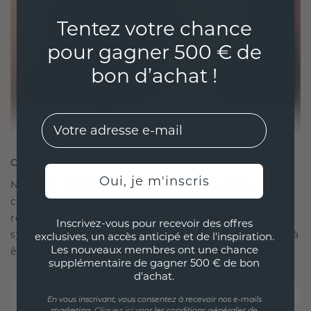
Tentez votre chance
pour gagner 500 € de
bon d’achat !
EMail
CRÉÉ POUR LA CONNEXION
Oui, je m'inscris
Notre philosophie en matière de design est de
créer des liens, chaque pièce étant conçue pour
résister à l'épreuve du temps. Elle devient votre
Inscrivez-vous pour recevoir des offres
symbole d'amour et de moments chéris, destinée à
exclusives, un accès anticipé et de l'inspiration.
Les nouveaux membres ont une chance
être portée et chérie pour toujours.
supplémentaire de gagner 500 € de bon
d'achat.
En vous inscrivant, vous consentez à recevoir nos e-mails