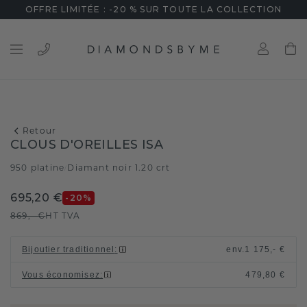
OFFRE LIMITÉE : -20 % SUR TOUTE LA COLLECTION
Retour
CLOUS D'OREILLES ISA
950 platine
Diamant noir 1.20 crt
/
695,20 €
-20
%
869,- €
HT TVA
Bijoutier traditionnel
:
env.
1 175,- €
Vous économisez
:
479,80 €