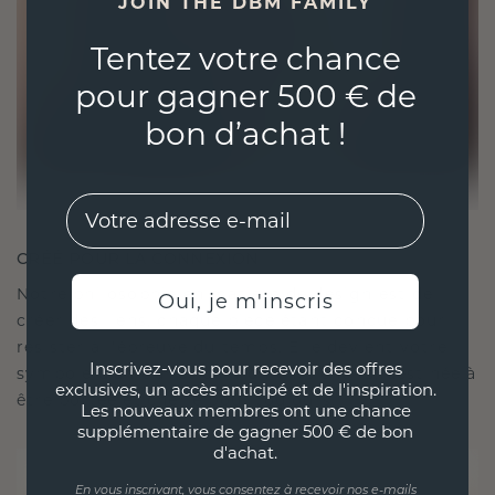
JOIN THE DBM FAMILY
Tentez votre chance
pour gagner 500 € de
bon d’achat !
EMail
CRÉÉ POUR LA CONNEXION
Notre philosophie en matière de design est de
Oui, je m'inscris
créer des liens, chaque pièce étant conçue pour
résister à l'épreuve du temps. Elle devient votre
Inscrivez-vous pour recevoir des offres
symbole d'amour et de moments chéris, destinée à
exclusives, un accès anticipé et de l'inspiration.
être portée et chérie pour toujours.
Les nouveaux membres ont une chance
supplémentaire de gagner 500 € de bon
d'achat.
En vous inscrivant, vous consentez à recevoir nos e-mails