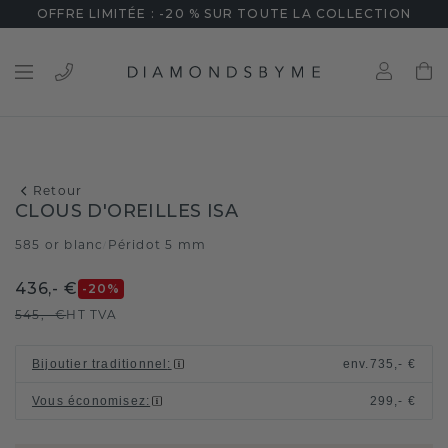
OFFRE LIMITÉE : -20 % SUR TOUTE LA COLLECTION
Retour
CLOUS D'OREILLES ISA
585 or blanc
Péridot 5 mm
/
436,- €
-20
%
545,- €
HT TVA
Bijoutier traditionnel
:
env.
735,- €
Vous économisez
:
299,- €