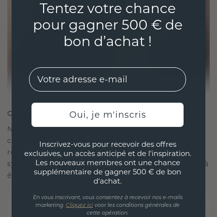
Tentez votre chance
pour gagner 500 € de
bon d’achat !
EMail
CRÉÉ POUR LA CONNEXION
Oui, je m'inscris
Notre philosophie en matière de design est de
créer des liens, chaque pièce étant conçue pour
Inscrivez-vous pour recevoir des offres
résister à l'épreuve du temps. Elle devient votre
exclusives, un accès anticipé et de l'inspiration.
Les nouveaux membres ont une chance
symbole d'amour et de moments chéris, destinée à
supplémentaire de gagner 500 € de bon
être portée et chérie pour toujours.
d'achat.
En vous inscrivant, vous consentez à recevoir nos e-mails
marketing.
Cliquez ici
voor les conditions générales de
cette opération.