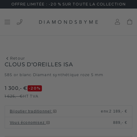
OFFRE LIMITÉE : -20 % SUR TOUTE LA COLLECTION
Retour
CLOUS D'OREILLES ISA
585 or blanc
Diamant synthétique roze 5 mm
/
1 300,- €
-20
%
1 625,- €
HT TVA
Bijoutier traditionnel
:
env.
2 189,- €
Vous économisez
:
889,- €