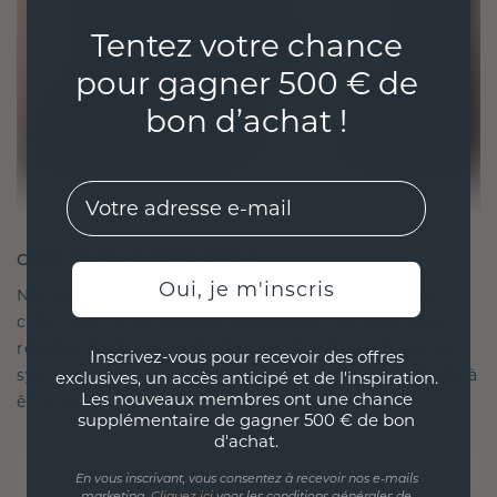
Tentez votre chance
pour gagner 500 € de
bon d’achat !
EMail
CRÉÉ POUR LA CONNEXION
Oui, je m'inscris
Notre philosophie en matière de design est de
créer des liens, chaque pièce étant conçue pour
résister à l'épreuve du temps. Elle devient votre
Inscrivez-vous pour recevoir des offres
symbole d'amour et de moments chéris, destinée à
exclusives, un accès anticipé et de l'inspiration.
Les nouveaux membres ont une chance
être portée et chérie pour toujours.
supplémentaire de gagner 500 € de bon
d'achat.
En vous inscrivant, vous consentez à recevoir nos e-mails