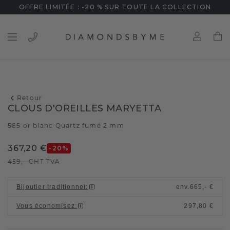
OFFRE LIMITÉE : -20 % SUR TOUTE LA COLLECTION
Retour
CLOUS D'OREILLES MARYETTA
585 or blanc
Quartz fumé 2 mm
/
367,20 €
-20
%
459,- €
HT TVA
Bijoutier traditionnel
:
env.
665,- €
Vous économisez
:
297,80 €