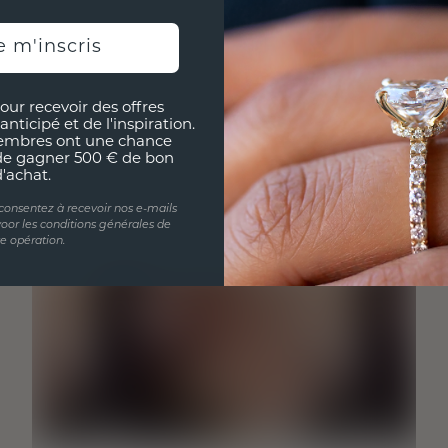
e m'inscris
our recevoir des offres
anticipé et de l'inspiration.
embres ont une chance
de gagner 500 € de bon
d'achat.
 consentez à recevoir nos e-mails
oor les conditions générales de
te opération.