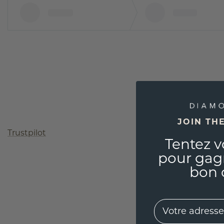
JOIN TH
Trustpilot
Tentez v
pour gag
bon 
EMail