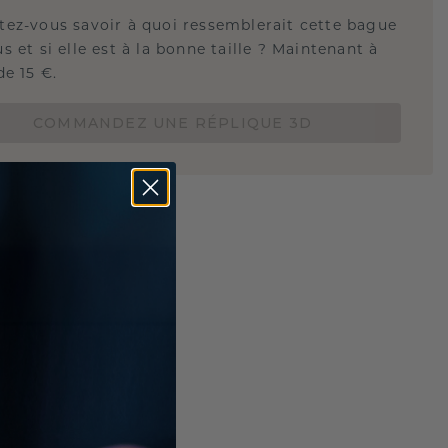
tez-vous savoir à quoi ressemblerait cette bague
s et si elle est à la bonne taille ? Maintenant à
de 15 €.
COMMANDEZ UNE RÉPLIQUE 3D