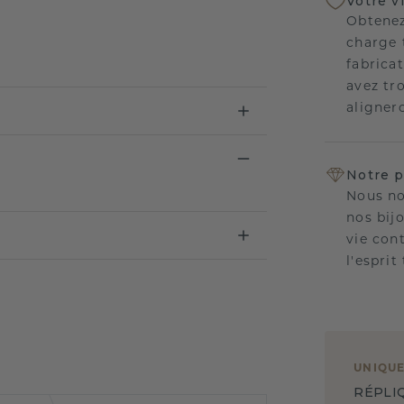
Votre v
Obtenez
charge 
fabricat
avez tr
aligner
Notre p
Nous no
nos bij
vie con
l'esprit
UNIQU
RÉPLI