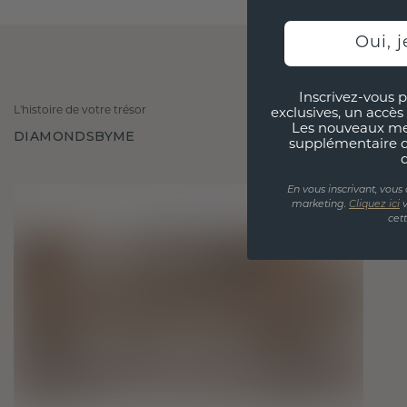
Oui, j
Inscrivez-vous p
L'histoire de votre trésor
exclusives, un accès 
Les nouveaux m
DIAMONDSBYME
supplémentaire 
En vous inscrivant, vous
marketing.
Cliquez ici
v
cet