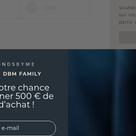
Souhai
sur vou
partir 
E DBM FAMILY
otre chance
ner 500 € de
d’achat !