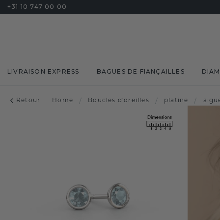
+31 10 747 00 00
LIVRAISON EXPRESS
BAGUES DE FIANÇAILLES
DIA
Retour
Home
/
Boucles d'oreilles
/
platine
/
aigu