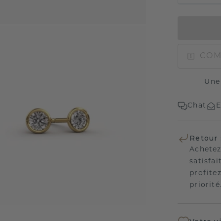
COM
Une
Chat
E
Retour 
Achetez
satisfai
profitez
priorité