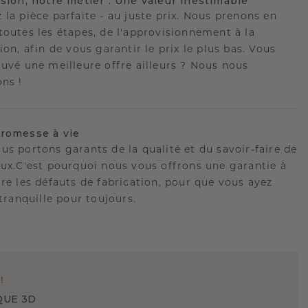
ision, notre métier : Une valeur inestimable
 la pièce parfaite - au juste prix. Nous prenons en
toutes les étapes, de l'approvisionnement à la
ion, afin de vous garantir le prix le plus bas. Vous
ouvé une meilleure offre ailleurs ? Nous nous
ons !
romesse à vie
us portons garants de la qualité et du savoir-faire de
oux.C'est pourquoi nous vous offrons une garantie à
tre les défauts de fabrication, pour que vous ayez
 tranquille pour toujours.
E
!
QUE 3D