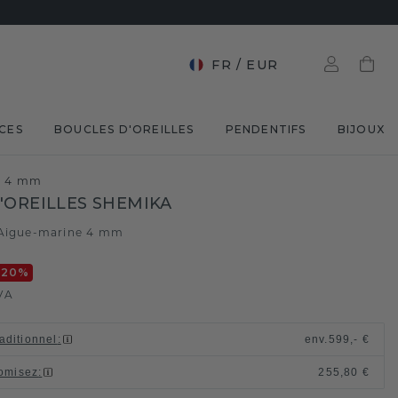
FR
/
EUR
CES
BOUCLES D'OREILLES
PENDENTIFS
BIJOUX
ne 4 mm
'OREILLES SHEMIKA
Aigue-marine 4 mm
-20
%
VA
raditionnel
:
env.
599,- €
omisez
:
255,80 €