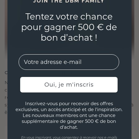
JOIN THE DBM FAMILY
Tentez votre chance
pour gagner 500 € de
bon d’achat !
EMail
CRÉÉ POUR LA CONNEXION
Notre philosophie en matière de design est de
Oui, je m'inscris
créer des liens, chaque pièce étant conçue pour
résister à l'épreuve du temps. Elle devient votre
Inscrivez-vous pour recevoir des offres
symbole d'amour et de moments chéris, destinée à
exclusives, un accès anticipé et de l'inspiration.
être portée et chérie pour toujours.
Les nouveaux membres ont une chance
supplémentaire de gagner 500 € de bon
d'achat.
En vous inscrivant, vous consentez à recevoir nos e-mails