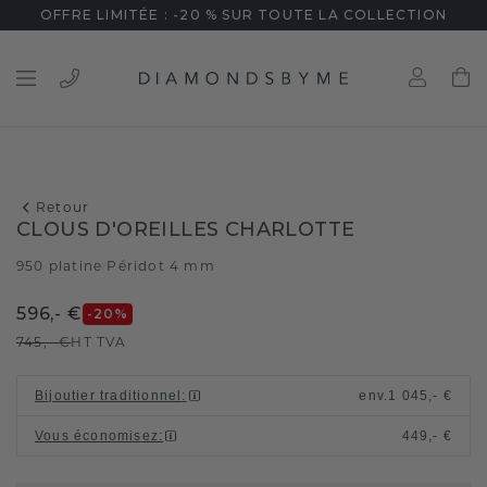
OFFRE LIMITÉE : -20 % SUR TOUTE LA COLLECTION
Retour
CLOUS D'OREILLES CHARLOTTE
950 platine
Péridot 4 mm
/
596,- €
-20
%
745,- €
HT TVA
Bijoutier traditionnel
:
env.
1 045,- €
Vous économisez
:
449,- €