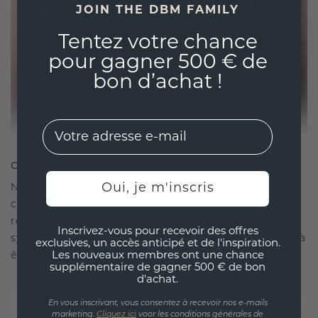
JOIN THE DBM FAMILY
Tentez votre chance
pour gagner 500 € de
bon d’achat !
EMail
CRÉÉ POUR LA CONNEXION
Oui, je m'inscris
Notre philosophie en matière de design est de
créer des liens, chaque pièce étant conçue pour
résister à l'épreuve du temps. Elle devient votre
Inscrivez-vous pour recevoir des offres
symbole d'amour et de moments chéris, destinée à
exclusives, un accès anticipé et de l'inspiration.
être portée et chérie pour toujours.
Les nouveaux membres ont une chance
supplémentaire de gagner 500 € de bon
d'achat.
En vous inscrivant, vous consentez à recevoir nos e-mails
marketing.
Cliquez ici
voor les conditions générales de