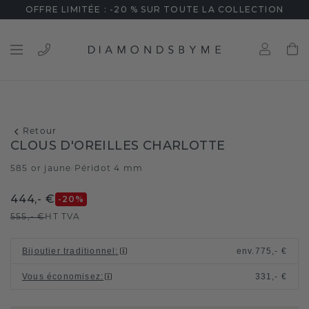
OFFRE LIMITÉE : -20 % SUR TOUTE LA COLLECTION
Retour
CLOUS D'OREILLES CHARLOTTE
585 or jaune
Péridot 4 mm
/
444,- €
-20
%
555,- €
HT TVA
Bijoutier traditionnel
:
env.
775,- €
Vous économisez
:
331,- €