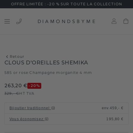
OFFRE LIMITÉE : -20 % SUR TOUTE LA COLLECTION
Retour
CLOUS D'OREILLES SHEMIKA
585 or rose
Champagne morganite 4 mm
/
263,20 €
-20
%
329,- €
HT TVA
Bijoutier traditionnel
:
env.
459,- €
Vous économisez
:
195,80 €