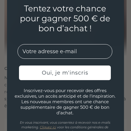
Tentez votre chance
pour gagner 500 € de
bon d’achat !
EMail
CRÉÉ POUR LA CONNEXION
Oui, je m'inscris
Notre philosophie en matière de design est de
créer des liens, chaque pièce étant conçue pour
Inscrivez-vous pour recevoir des offres
résister à l'épreuve du temps. Elle devient votre
exclusives, un accès anticipé et de l'inspiration.
symbole d'amour et de moments chéris, destinée à
Les nouveaux membres ont une chance
être portée et chérie pour toujours.
supplémentaire de gagner 500 € de bon
d'achat.
En vous inscrivant, vous consentez à recevoir nos e-mails
marketing.
Cliquez ici
voor les conditions générales de