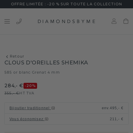
OFFRE LIMITÉE : -20 % SUR TOUTE LA COLLECTION
Retour
CLOUS D'OREILLES SHEMIKA
585 or blanc
Grenat 4 mm
/
284,- €
-20
%
355,- €
HT TVA
Bijoutier traditionnel
:
env.
495,- €
Vous économisez
:
211,- €