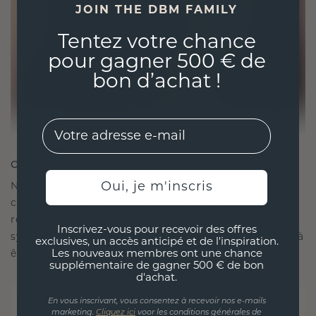
JOIN THE DBM FAMILY
Tentez votre chance
pour gagner 500 € de
bon d’achat !
EMail
CRÉÉ POUR LA CONNEXION
Oui, je m'inscris
Notre philosophie en matière de design est de
créer des liens, chaque pièce étant conçue pour
résister à l'épreuve du temps. Elle devient votre
Inscrivez-vous pour recevoir des offres
symbole d'amour et de moments chéris, destinée à
exclusives, un accès anticipé et de l'inspiration.
être portée et chérie pour toujours.
Les nouveaux membres ont une chance
supplémentaire de gagner 500 € de bon
d'achat.
En vous inscrivant, vous consentez à recevoir nos e-mails
marketing.
Cliquez ici
voor les conditions générales de