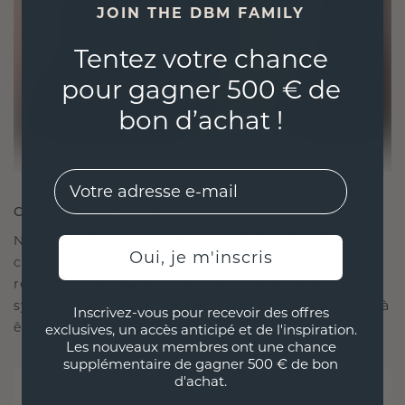
JOIN THE DBM FAMILY
Tentez votre chance
pour gagner 500 € de
bon d’achat !
EMail
CRÉÉ POUR LA CONNEXION
Notre philosophie en matière de design est de
Oui, je m'inscris
créer des liens, chaque pièce étant conçue pour
résister à l'épreuve du temps. Elle devient votre
symbole d'amour et de moments chéris, destinée à
Inscrivez-vous pour recevoir des offres
être portée et chérie pour toujours.
exclusives, un accès anticipé et de l'inspiration.
Les nouveaux membres ont une chance
supplémentaire de gagner 500 € de bon
d'achat.