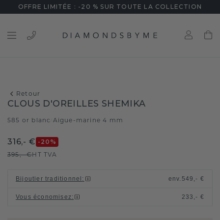
OFFRE LIMITÉE : -20 % SUR TOUTE LA COLLECTION
Retour
CLOUS D'OREILLES SHEMIKA
585 or blanc
Aigue-marine 4 mm
/
316,- €
-20
%
395,- €
HT TVA
Bijoutier traditionnel
:
env.
549,- €
Vous économisez
:
233,- €