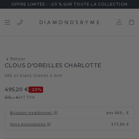
OFFRE LIMITÉE : -20 % SUR TOUTE LA COLLECTION
Retour
CLOUS D'OREILLES CHARLOTTE
585 or blanc
Grenat 4 mm
/
495,20 €
-20
%
619,- €
HT TVA
Bijoutier traditionnel
:
env.
869,- €
Vous économisez
:
373,80 €