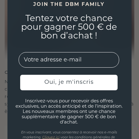
JOIN THE DBM FAMILY
Tentez votre chance
pour gagner 500 € de
bon d’achat !
EMail
CRÉÉ POUR LA CONNEXION
Oui, je m'inscris
Notre philosophie en matière de design est de
créer des liens, chaque pièce étant conçue pour
résister à l'épreuve du temps. Elle devient votre
Inscrivez-vous pour recevoir des offres
symbole d'amour et de moments chéris, destinée à
exclusives, un accès anticipé et de l'inspiration.
être portée et chérie pour toujours.
Les nouveaux membres ont une chance
supplémentaire de gagner 500 € de bon
d'achat.
En vous inscrivant, vous consentez à recevoir nos e-mails
marketing.
Cliquez ici
voor les conditions générales de