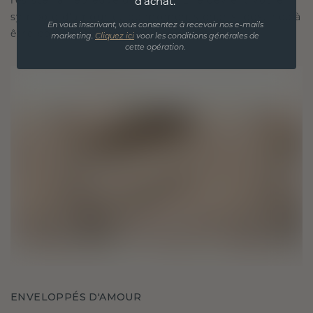
résister à l'épreuve du temps. Elle devient votre
d'achat.
symbole d'amour et de moments chéris, destinée à
En vous inscrivant, vous consentez à recevoir nos e-mails
être portée et chérie pour toujours.
marketing.
Cliquez ici
voor les conditions générales de
cette opération.
ENVELOPPÉS D'AMOUR