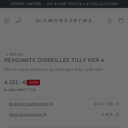
OFFRE LIMITÉE : -20 % SUR TOUTE LA COLLECTION
Retour
PENDANTS D'OREILLES TILLY PER 4
585 or blanc
Diamant synthétique bleu 12x8 mm
/
4 332,- €
-20
%
5 415,- €
HT TVA
Bijoutier traditionnel
:
env.
7 145,- €
Vous économisez
:
2 813,- €