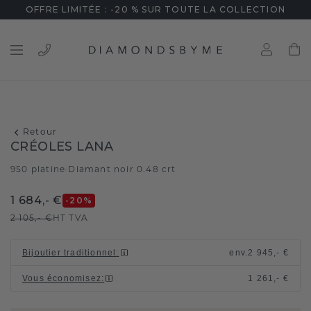
OFFRE LIMITÉE : -20 % SUR TOUTE LA COLLECTION
Retour
CRÉOLES LANA
950 platine
Diamant noir 0.48 crt
/
1 684,- €
-20
%
2 105,- €
HT TVA
Bijoutier traditionnel
:
env.
2 945,- €
Vous économisez
:
1 261,- €