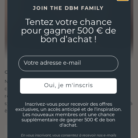
JOIN THE DBM FAMILY
Tentez votre chance
pour gagner 500 € de
bon d’achat !
EMail
CRÉÉ POUR LA CONNEXION
Notre philosophie en matière de design est de
Oui, je m'inscris
créer des liens, chaque pièce étant conçue pour
résister à l'épreuve du temps. Elle devient votre
symbole d'amour et de moments chéris, destinée à
Inscrivez-vous pour recevoir des offres
exclusives, un accès anticipé et de l'inspiration.
être portée et chérie pour toujours.
Les nouveaux membres ont une chance
supplémentaire de gagner 500 € de bon
d'achat.
En vous inscrivant, vous consentez à recevoir nos e-mails