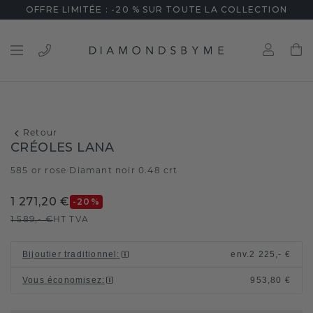
OFFRE LIMITÉE : -20 % SUR TOUTE LA COLLECTION
Retour
CRÉOLES LANA
585 or rose
Diamant noir 0.48 crt
/
1 271,20 €
-20
%
1 589,- €
HT TVA
Bijoutier traditionnel
:
env.
2 225,- €
Vous économisez
:
953,80 €