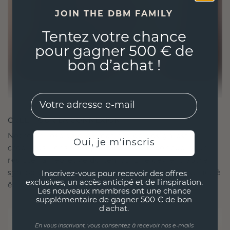
JOIN THE DBM FAMILY
Tentez votre chance
pour gagner 500 € de
bon d’achat !
EMail
CRÉÉ POUR LA CONNEXION
Notre philosophie en matière de design est de
Oui, je m'inscris
créer des liens, chaque pièce étant conçue pour
résister à l'épreuve du temps. Elle devient votre
symbole d'amour et de moments chéris, destinée à
Inscrivez-vous pour recevoir des offres
exclusives, un accès anticipé et de l'inspiration.
être portée et chérie pour toujours.
Les nouveaux membres ont une chance
supplémentaire de gagner 500 € de bon
d'achat.
En vous inscrivant, vous consentez à recevoir nos e-mails