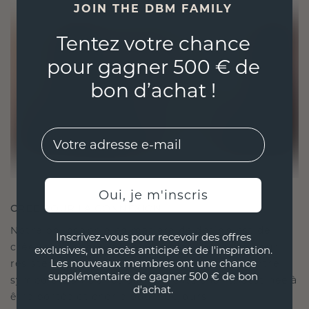
JOIN THE DBM FAMILY
Tentez votre chance
pour gagner 500 € de
bon d’achat !
EMail
Oui, je m'inscris
CRÉÉ POUR LA CONNEXION
Notre philosophie en matière de design est de
Inscrivez-vous pour recevoir des offres
créer des liens, chaque pièce étant conçue pour
exclusives, un accès anticipé et de l'inspiration.
Les nouveaux membres ont une chance
résister à l'épreuve du temps. Elle devient votre
supplémentaire de gagner 500 € de bon
symbole d'amour et de moments chéris, destinée à
d'achat.
être portée et chérie pour toujours.