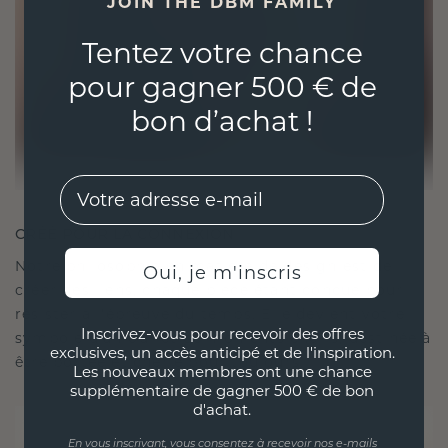
JOIN THE DBM FAMILY
Tentez votre chance
pour gagner 500 € de
bon d’achat !
EMail
CRÉÉ POUR LA CONNEXION
Notre philosophie en matière de design est de
Oui, je m'inscris
créer des liens, chaque pièce étant conçue pour
résister à l'épreuve du temps. Elle devient votre
Inscrivez-vous pour recevoir des offres
symbole d'amour et de moments chéris, destinée à
exclusives, un accès anticipé et de l'inspiration.
être portée et chérie pour toujours.
Les nouveaux membres ont une chance
supplémentaire de gagner 500 € de bon
d'achat.
En vous inscrivant, vous consentez à recevoir nos e-mails