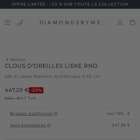
OFFRE LIMITÉE : -20 % SUR TOUTE LA COLLECTION
Retour
CLOUS D'OREILLES LIEKE RND
585 or jaune
Diamant synthétique 0.40 crt
/
447,20 €
-20
%
559,- €
HT TVA
Bijoutier traditionnel
:
env.
795,- €
Vous économisez
:
347,80 €