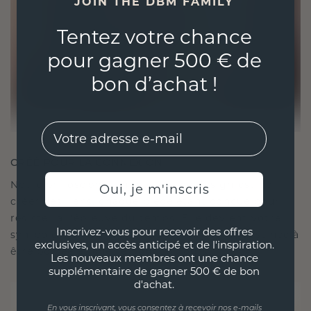
JOIN THE DBM FAMILY
Tentez votre chance
pour gagner 500 € de
bon d’achat !
EMail
CRÉÉ POUR LA CONNEXION
Notre philosophie en matière de design est de
Oui, je m'inscris
créer des liens, chaque pièce étant conçue pour
résister à l'épreuve du temps. Elle devient votre
Inscrivez-vous pour recevoir des offres
symbole d'amour et de moments chéris, destinée à
exclusives, un accès anticipé et de l'inspiration.
être portée et chérie pour toujours.
Les nouveaux membres ont une chance
supplémentaire de gagner 500 € de bon
d'achat.
En vous inscrivant, vous consentez à recevoir nos e-mails