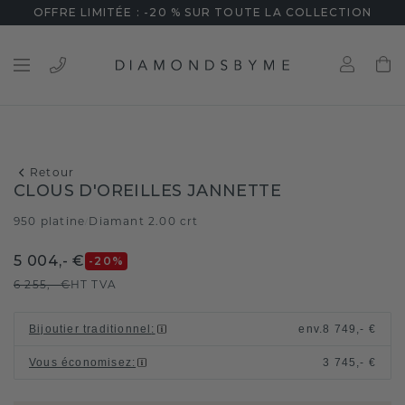
OFFRE LIMITÉE : -20 % SUR TOUTE LA COLLECTION
Retour
CLOUS D'OREILLES JANNETTE
950 platine
Diamant 2.00 crt
/
5 004,- €
-20
%
6 255,- €
HT TVA
Bijoutier traditionnel
:
env.
8 749,- €
Vous économisez
:
3 745,- €