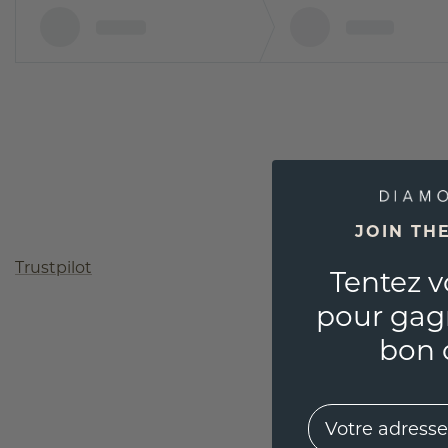
JOIN TH
Trustpilot
Tentez v
pour gag
bon 
EMail