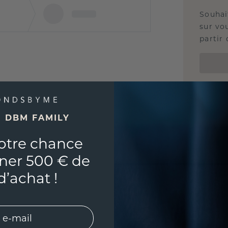
Souhai
sur vou
partir 
E DBM FAMILY
otre chance
ner 500 € de
d’achat !