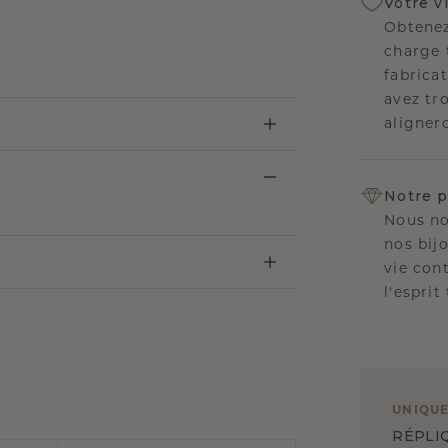
Votre v
Obtenez
charge 
fabricat
avez tr
aligner
Notre p
Nous no
nos bij
vie con
l'esprit
UNIQU
RÉPLI