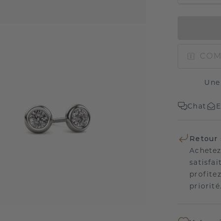
COM
Une
Chat
E
Retour 
Achetez
satisfai
profitez
priorité