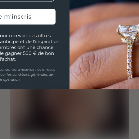
e m'inscris
our recevoir des offres
anticipé et de l'inspiration.
embres ont une chance
de gagner 500 € de bon
d'achat.
 consentez à recevoir nos e-mails
oor les conditions générales de
te opération.