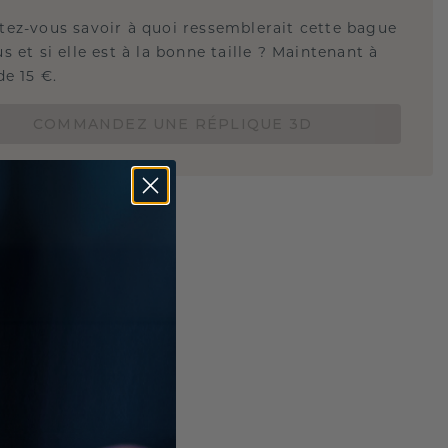
tez-vous savoir à quoi ressemblerait cette bague
s et si elle est à la bonne taille ? Maintenant à
de 15 €.
COMMANDEZ UNE RÉPLIQUE 3D