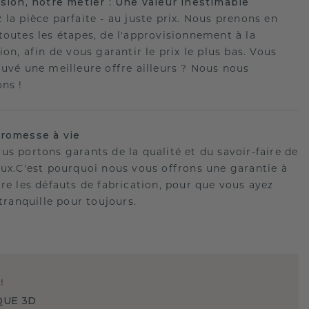
ision, notre métier : Une valeur inestimable
 la pièce parfaite - au juste prix. Nous prenons en
toutes les étapes, de l'approvisionnement à la
ion, afin de vous garantir le prix le plus bas. Vous
ouvé une meilleure offre ailleurs ? Nous nous
ons !
romesse à vie
us portons garants de la qualité et du savoir-faire de
oux.C'est pourquoi nous vous offrons une garantie à
tre les défauts de fabrication, pour que vous ayez
 tranquille pour toujours.
E
!
QUE 3D