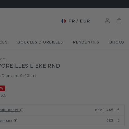
FR
/
EUR
CES
BOUCLES D'OREILLES
PENDENTIFS
BIJOUX
crt
'OREILLES LIEKE RND
e
Diamant 0.40 crt
/
0
%
TVA
raditionnel
:
env.
1 445,- €
omisez
:
633,- €