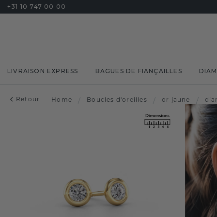
+31 10 747 00 00
LIVRAISON EXPRESS
BAGUES DE FIANÇAILLES
DIA
Retour
Home
/
Boucles d'oreilles
/
or jaune
/
di