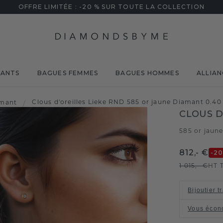
OFFRE LIMITÉE : -20 % SUR TOUTE LA COLLECTION
MANTS
BAGUES FEMMES
BAGUES HOMMES
ALLIAN
Clous d'oreilles Lieke RND 585 or jaune Diamant 0.40 
amant
/
CLOUS D
585 or jaun
812,- €
-2
1 015,- €
HT 
Bijoutier t
Vous écon