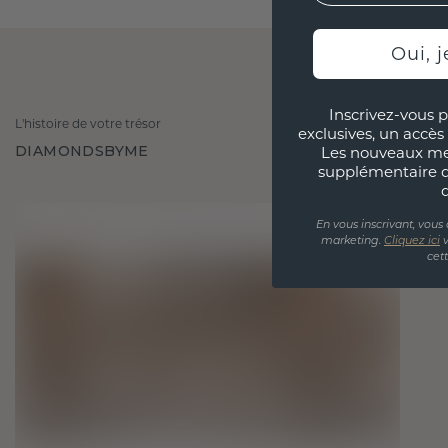
Oui, j
Inscrivez-vous p
L'histoire de votre trésor
exclusives, un accès 
DIAMONDSBYME
Les nouveaux m
supplémentaire 
En vous inscrivant, vous
marketing.
Cliquez ici
v
cet