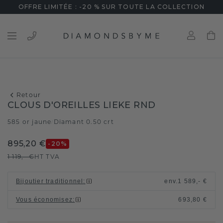
OFFRE LIMITÉE : -20 % SUR TOUTE LA COLLECTION
Retour
CLOUS D'OREILLES LIEKE RND
585 or jaune
Diamant 0.50 crt
/
895,20 €
-20
%
1 119,- €
HT TVA
Bijoutier traditionnel
:
env.
1 589,- €
Vous économisez
:
693,80 €