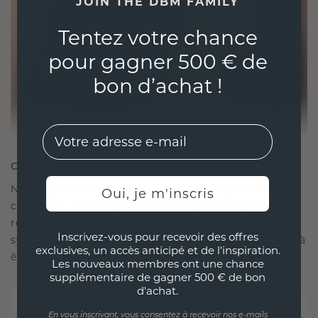
JOIN THE DBM FAMILY
Tentez votre chance
pour gagner 500 € de
bon d’achat !
EMail
CRÉÉ POUR LA CONNEXION
Notre philosophie en matière de design est de
Oui, je m'inscris
créer des liens, chaque pièce étant conçue pour
résister à l'épreuve du temps. Elle devient votre
Inscrivez-vous pour recevoir des offres
symbole d'amour et de moments chéris, destinée à
exclusives, un accès anticipé et de l'inspiration.
être portée et chérie pour toujours.
Les nouveaux membres ont une chance
supplémentaire de gagner 500 € de bon
d'achat.
En vous inscrivant, vous consentez à recevoir nos e-mails