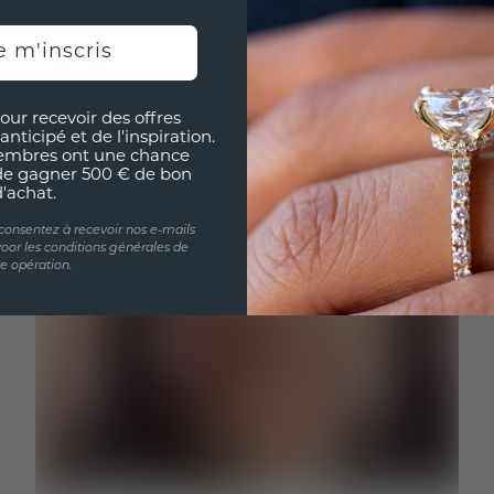
e m'inscris
our recevoir des offres
anticipé et de l'inspiration.
embres ont une chance
de gagner 500 € de bon
d'achat.
 consentez à recevoir nos e-mails
oor les conditions générales de
te opération.