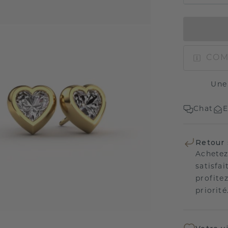
COM
Une
Chat
E
Retour 
Achetez
satisfai
profitez
priorité