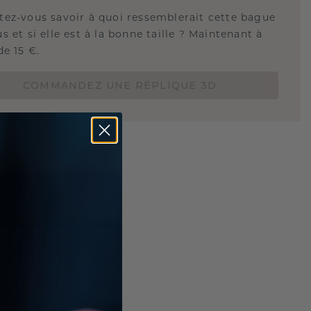
tez-vous savoir à quoi ressemblerait cette bague
s et si elle est à la bonne taille ? Maintenant à
de 15 €.
COMMANDEZ UNE RÉPLIQUE 3D