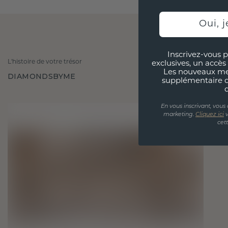
Oui, j
Inscrivez-vous p
L'histoire de votre trésor
exclusives, un accès 
Les nouveaux m
DIAMONDSBYME
supplémentaire 
En vous inscrivant, vous
marketing.
Cliquez ici
v
cet