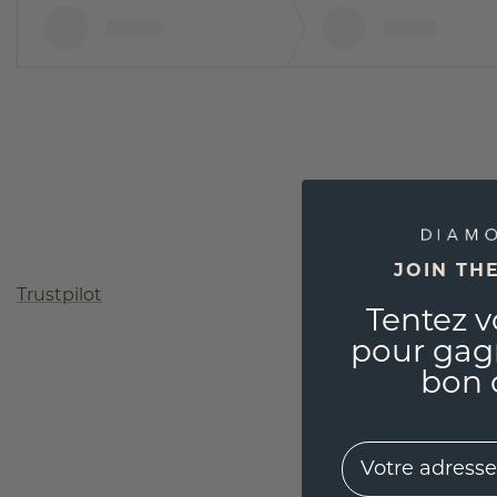
JOIN TH
Trustpilot
Tentez v
pour gag
bon 
EMail