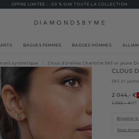
OFFRE LIMITÉE : -20 % SUR TOUTE LA COLLECTION
MANTS
BAGUES FEMMES
BAGUES HOMMES
ALLIAN
mant synthétique
/
Clous d'oreilles Charlotte 585 or jaune D
CLOUS D
585 or jaun
2 044,- €
2 555,- €
HT
Bijoutier t
Vous écon