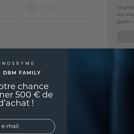
Souhai
sur vou
partir 
E DBM FAMILY
otre chance
ner 500 € de
d’achat !