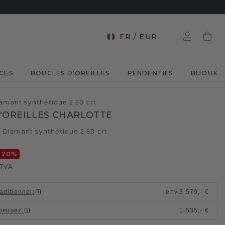
FR
/
EUR
CES
BOUCLES D'OREILLES
PENDENTIFS
BIJOUX
iamant synthétique 2.50 crt
'OREILLES CHARLOTTE
e
Diamant synthétique 2.50 crt
/
-20
%
 TVA
raditionnel
:
env.
3 579,- €
omisez
:
1 535,- €