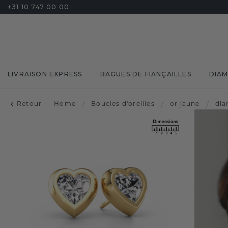
+31 10 747 00 00
LIVRAISON EXPRESS
BAGUES DE FIANÇAILLES
DIA
Retour
Home
/
Boucles d'oreilles
/
or jaune
/
dia