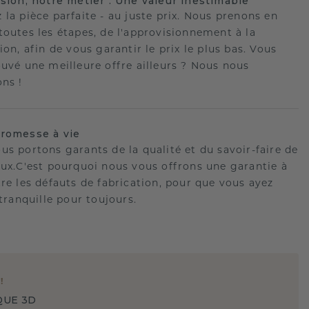
ision, notre métier : Une valeur inestimable
 la pièce parfaite - au juste prix. Nous prenons en
toutes les étapes, de l'approvisionnement à la
ion, afin de vous garantir le prix le plus bas. Vous
ouvé une meilleure offre ailleurs ? Nous nous
ons !
romesse à vie
us portons garants de la qualité et du savoir-faire de
oux.C'est pourquoi nous vous offrons une garantie à
tre les défauts de fabrication, pour que vous ayez
 tranquille pour toujours.
E
!
QUE 3D