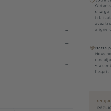
Votre v
Obtenez
charge 
fabricat
avez tr
aligner
Notre p
Nous no
nos bij
vie con
l'esprit
UNIQU
RÉPLI