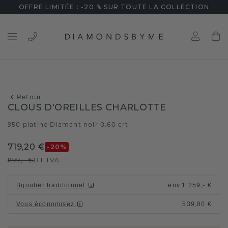
OFFRE LIMITÉE : -20 % SUR TOUTE LA COLLECTION
Retour
CLOUS D'OREILLES CHARLOTTE
950 platine
Diamant noir 0.60 crt
/
719,20 €
-20
%
899,- €
HT TVA
Bijoutier traditionnel
:
env.
1 259,- €
Vous économisez
:
539,80 €