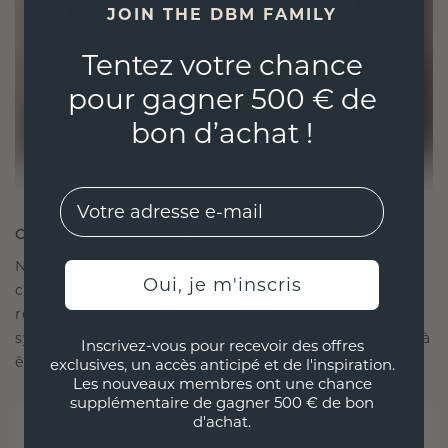
JOIN THE DBM FAMILY
Tentez votre chance
pour gagner 500 € de
bon d’achat !
EMail
CRÉÉ POUR LA CONNEXION
Notre philosophie en matière de design est de
Oui, je m'inscris
créer des liens, chaque pièce étant conçue pour
résister à l'épreuve du temps. Elle devient votre
symbole d'amour et de moments chéris, destinée à
Inscrivez-vous pour recevoir des offres
être portée et chérie pour toujours.
exclusives, un accès anticipé et de l'inspiration.
Les nouveaux membres ont une chance
supplémentaire de gagner 500 € de bon
d'achat.