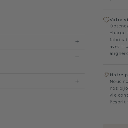
Votre v
Obtenez
charge 
fabricat
avez tr
aligner
Notre p
Nous no
nos bij
vie con
l'esprit