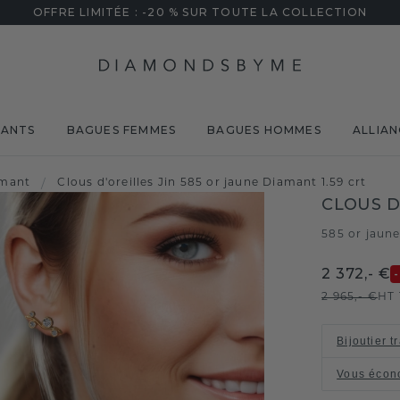
OFFRE LIMITÉE : -20 % SUR TOUTE LA COLLECTION
MANTS
BAGUES FEMMES
BAGUES HOMMES
ALLIAN
amant
/
Clous d'oreilles Jin 585 or jaune Diamant 1.59 crt
CLOUS D
585 or jaun
2 372,- €
2 965,- €
HT
Bijoutier t
Vous écon