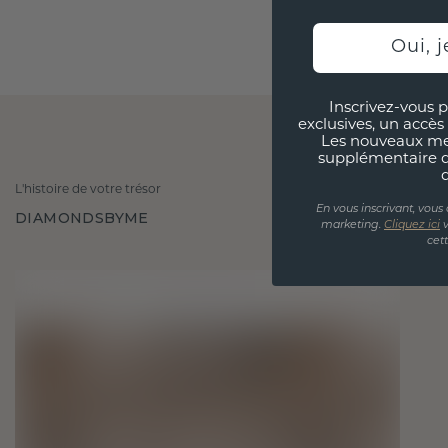
Oui, j
Inscrivez-vous p
exclusives, un accès 
Les nouveaux m
supplémentaire 
L'histoire de votre trésor
En vous inscrivant, vous
DIAMONDSBYME
marketing.
Cliquez ici
v
cet