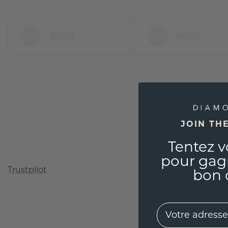
JOIN TH
Tentez v
pour gag
Trustpilot
bon 
EMail