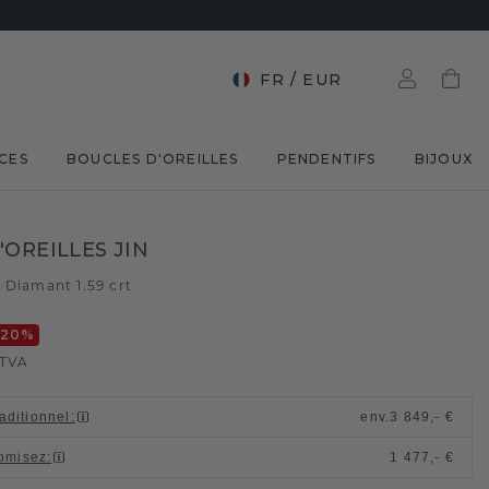
FR
/
EUR
CES
BOUCLES D'OREILLES
PENDENTIFS
BIJOUX
'OREILLES JIN
e
Diamant 1.59 crt
/
-20
%
 TVA
raditionnel
:
env.
3 849,- €
omisez
:
1 477,- €