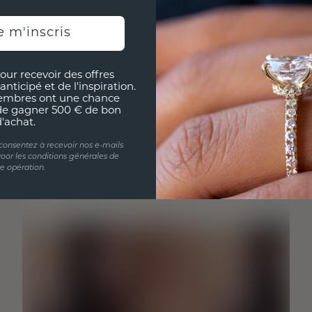
e m'inscris
our recevoir des offres
anticipé et de l'inspiration.
embres ont une chance
de gagner 500 € de bon
d'achat.
 consentez à recevoir nos e-mails
oor les conditions générales de
te opération.