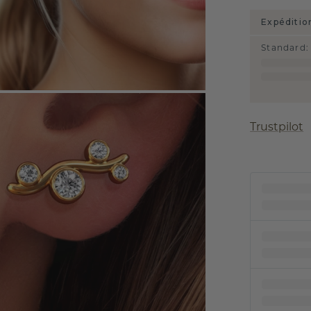
Expéditio
Standard
:
Trustpilot