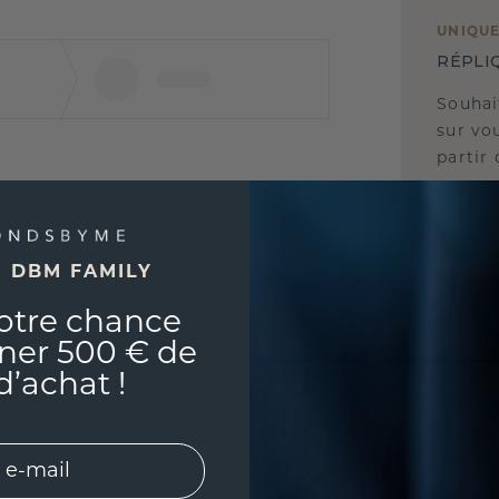
UNIQU
RÉPLI
Souhai
sur vou
partir 
E DBM FAMILY
otre chance
ner 500 € de
d’achat !