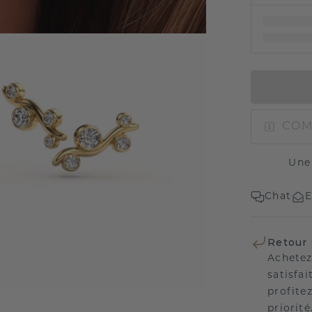
COM
Une
Chat
E
Retour 
Achetez
satisfai
profitez
priorité