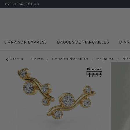
+31 10 747 00 00
LIVRAISON EXPRESS
BAGUES DE FIANÇAILLES
DIA
Retour
Home
/
Boucles d'oreilles
/
or jaune
/
di