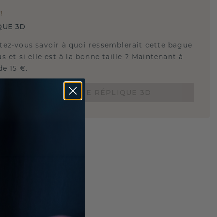
E
!
QUE 3D
tez-vous savoir à quoi ressemblerait cette bague
s et si elle est à la bonne taille ? Maintenant à
de 15 €.
COMMANDEZ UNE RÉPLIQUE 3D