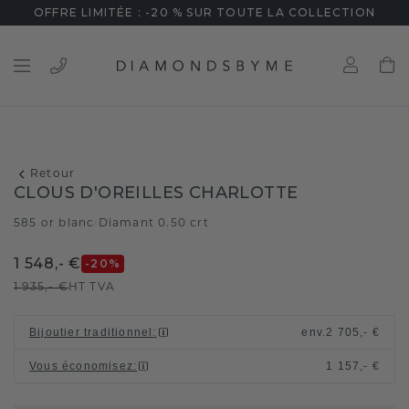
OFFRE LIMITÉE : -20 % SUR TOUTE LA COLLECTION
Retour
CLOUS D'OREILLES CHARLOTTE
585 or blanc
Diamant 0.50 crt
/
1 548,- €
-20
%
1 935,- €
HT TVA
Bijoutier traditionnel
:
env.
2 705,- €
Vous économisez
:
1 157,- €