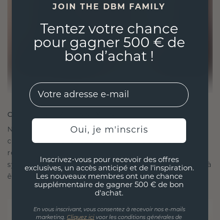
JOIN THE DBM FAMILY
Tentez votre chance
pour gagner 500 € de
bon d’achat !
EMail
CRÉÉ POUR LA CONNEXION
Oui, je m'inscris
Notre philosophie en matière de design est de
créer des liens, chaque pièce étant conçue pour
résister à l'épreuve du temps. Elle devient votre
Inscrivez-vous pour recevoir des offres
symbole d'amour et de moments chéris, destinée à
exclusives, un accès anticipé et de l'inspiration.
être portée et chérie pour toujours.
Les nouveaux membres ont une chance
supplémentaire de gagner 500 € de bon
d'achat.
En vous inscrivant, vous consentez à recevoir nos e-mails
marketing.
Cliquez ici
voor les conditions générales de