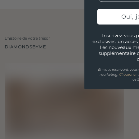
Oui, j
Inscrivez-vous p
L'histoire de votre trésor
exclusives, un accès 
DIAMONDSBYME
Les nouveaux m
supplémentaire 
En vous inscrivant, vous
marketing.
Cliquez ici
v
cet