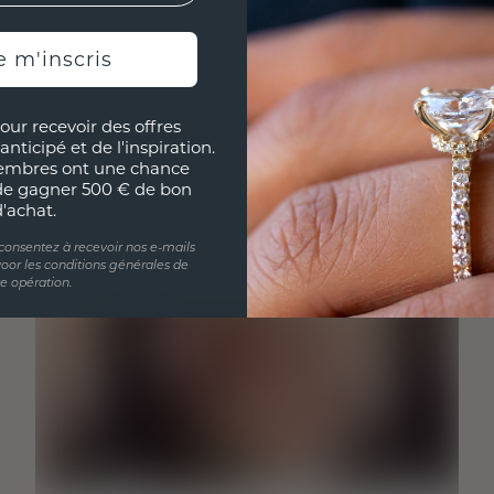
e m'inscris
our recevoir des offres
anticipé et de l'inspiration.
embres ont une chance
de gagner 500 € de bon
d'achat.
 consentez à recevoir nos e-mails
oor les conditions générales de
te opération.