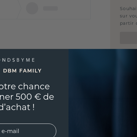
Souhai
sur vou
partir 
E DBM FAMILY
otre chance
ner 500 € de
d’achat !