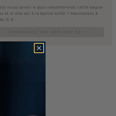
tez-vous savoir à quoi ressemblerait cette bague
s et si elle est à la bonne taille ? Maintenant à
de 15 €.
COMMANDEZ UNE RÉPLIQUE 3D