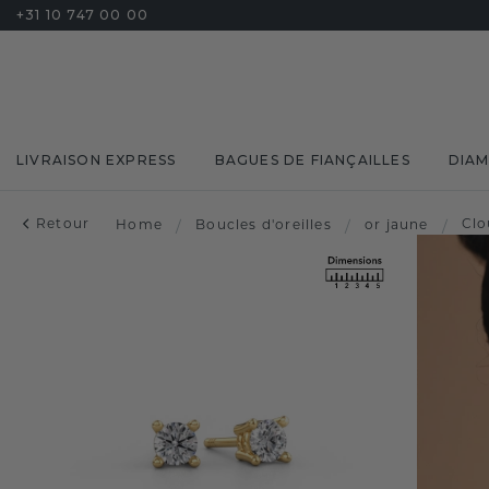
+31 10 747 00 00
LIVRAISON EXPRESS
BAGUES DE FIANÇAILLES
DIA
Retour
Clo
Home
/
Boucles d'oreilles
/
or jaune
/