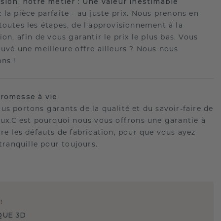
ision, notre métier : Une valeur inestimable
 la pièce parfaite - au juste prix. Nous prenons en
toutes les étapes, de l'approvisionnement à la
ion, afin de vous garantir le prix le plus bas. Vous
ouvé une meilleure offre ailleurs ? Nous nous
ons !
romesse à vie
us portons garants de la qualité et du savoir-faire de
oux.C'est pourquoi nous vous offrons une garantie à
tre les défauts de fabrication, pour que vous ayez
 tranquille pour toujours.
E
!
QUE 3D