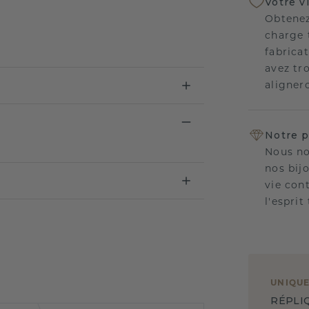
Votre v
Obtenez
charge 
fabricat
avez tr
aligner
Notre p
Nous no
nos bij
vie con
l'esprit
UNIQU
RÉPLI