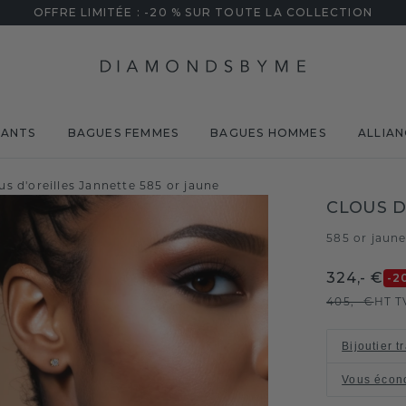
OFFRE LIMITÉE : -20 % SUR TOUTE LA COLLECTION
MANTS
BAGUES FEMMES
BAGUES HOMMES
ALLIAN
us d'oreilles Jannette 585 or jaune
CLOUS D
585 or jaun
324,- €
-2
405,- €
HT T
Bijoutier t
Vous écon