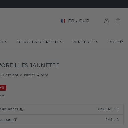
FR
/
EUR
CES
BOUCLES D'OREILLES
PENDENTIFS
BIJOUX
'OREILLES JANNETTE
e
Diamant custom 4 mm
/
0
%
VA
raditionnel
:
env.
569,- €
omisez
:
245,- €