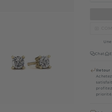
COM
Une
Chat
E
Retour 
Achetez
satisfai
profitez
priorité