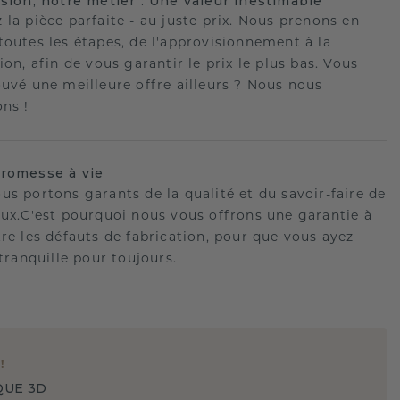
ision, notre métier : Une valeur inestimable
 la pièce parfaite - au juste prix. Nous prenons en
toutes les étapes, de l'approvisionnement à la
ion, afin de vous garantir le prix le plus bas. Vous
ouvé une meilleure offre ailleurs ? Nous nous
ons !
romesse à vie
us portons garants de la qualité et du savoir-faire de
oux.C'est pourquoi nous vous offrons une garantie à
tre les défauts de fabrication, pour que vous ayez
 tranquille pour toujours.
E
!
QUE 3D