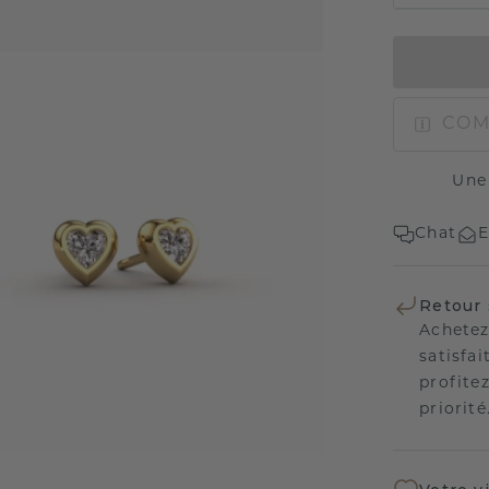
COM
Une
Chat
E
Retour 
Achetez
satisfai
profitez
priorité