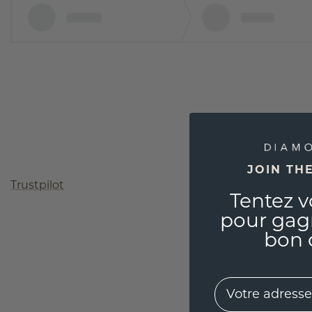
JOIN TH
Trustpilot
Tentez v
pour gag
bon 
EMail