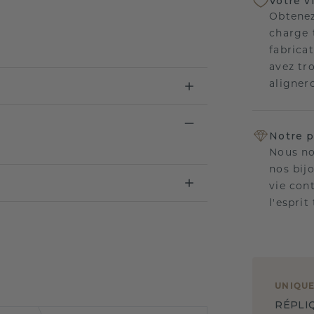
Votre v
Obtenez
charge 
fabricat
avez tr
aligner
Notre p
Nous no
nos bij
vie con
l'esprit
UNIQU
RÉPLI