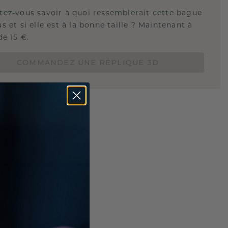
tez-vous savoir à quoi ressemblerait cette bague
s et si elle est à la bonne taille ? Maintenant à
de 15 €.
COMMANDEZ UNE RÉPLIQUE 3D