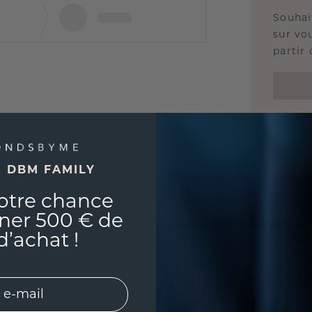
Souhai
sur vou
partir 
E DBM FAMILY
otre chance
ner 500 € de
d’achat !