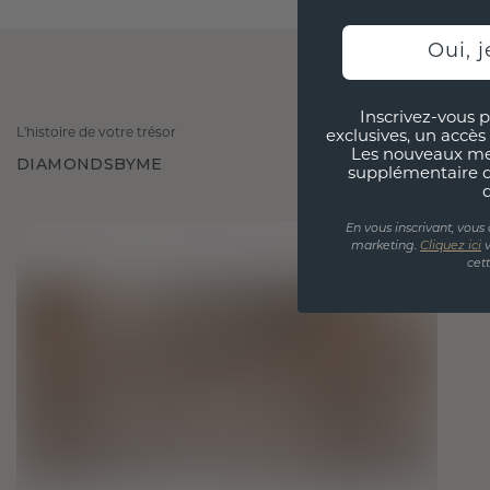
Oui, j
Inscrivez-vous p
L'histoire de votre trésor
exclusives, un accès 
Les nouveaux m
DIAMONDSBYME
supplémentaire 
En vous inscrivant, vous
marketing.
Cliquez ici
v
cet