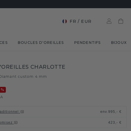
FR
/
EUR
CES
BOUCLES D'OREILLES
PENDENTIFS
BIJOUX
'OREILLES CHARLOTTE
Diamant custom 4 mm
0
%
VA
raditionnel
:
env.
995,- €
omisez
:
423,- €