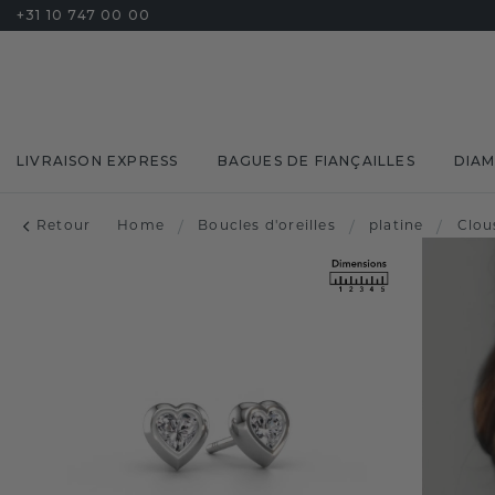
+31 10 747 00 00
LIVRAISON EXPRESS
BAGUES DE FIANÇAILLES
DIA
Retour
Home
/
Boucles d'oreilles
/
platine
/
Clou