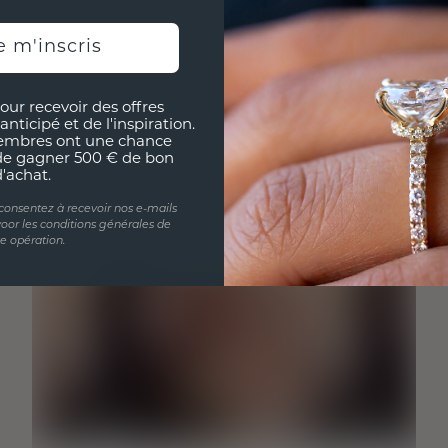
e m'inscris
our recevoir des offres
anticipé et de l'inspiration.
embres ont une chance
de gagner 500 € de bon
d'achat.
 consentez à recevoir nos e-mails
oor les conditions générales de
te opération.