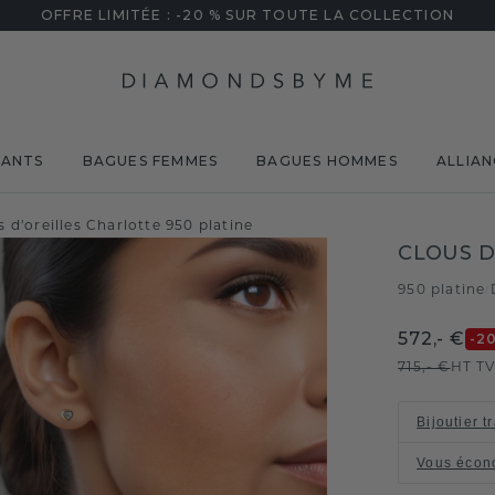
OFFRE LIMITÉE : -20 % SUR TOUTE LA COLLECTION
MANTS
BAGUES FEMMES
BAGUES HOMMES
ALLIAN
s d'oreilles Charlotte 950 platine
CLOUS D
950 platine
/
572,- €
-2
715,- €
HT T
Bijoutier t
Vous écon