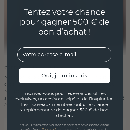
Tentez votre chance
pour gagner 500 € de
bon d’achat !
EMail
CRÉÉ POUR LA CONNEXION
Oui, je m'inscris
Notre philosophie en matière de design est de
créer des liens, chaque pièce étant conçue pour
résister à l'épreuve du temps. Elle devient votre
Inscrivez-vous pour recevoir des offres
symbole d'amour et de moments chéris, destinée à
exclusives, un accès anticipé et de l'inspiration.
Les nouveaux membres ont une chance
être portée et chérie pour toujours.
supplémentaire de gagner 500 € de bon
d'achat.
En vous inscrivant, vous consentez à recevoir nos e-mails