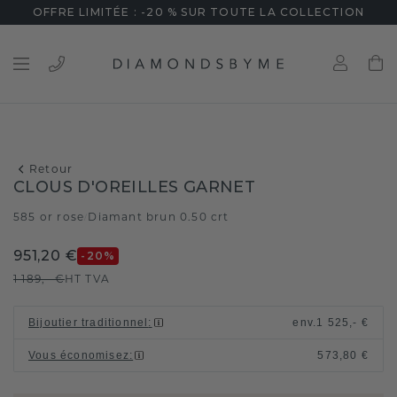
OFFRE LIMITÉE : -20 % SUR TOUTE LA COLLECTION
Retour
CLOUS D'OREILLES GARNET
585 or rose
Diamant brun 0.50 crt
/
951,20 €
-20
%
1 189,- €
HT TVA
Bijoutier traditionnel
:
env.
1 525,- €
Vous économisez
:
573,80 €