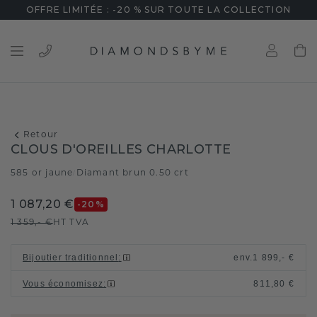
OFFRE LIMITÉE : -20 % SUR TOUTE LA COLLECTION
Retour
CLOUS D'OREILLES CHARLOTTE
585 or jaune
Diamant brun 0.50 crt
/
1 087,20 €
-20
%
1 359,- €
HT TVA
Bijoutier traditionnel
:
env.
1 899,- €
Vous économisez
:
811,80 €