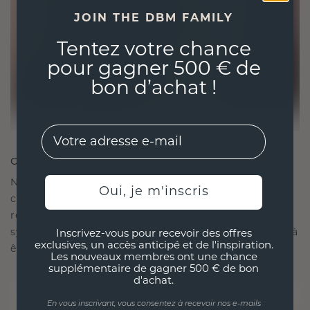
JOIN THE DBM FAMILY
Tentez votre chance
pour gagner 500 € de
bon d’achat !
EMail
CRÉÉ POUR LA CONNEXION
Notre philosophie en matière de design est de
Oui, je m'inscris
créer des liens, chaque pièce étant conçue pour
résister à l'épreuve du temps. Elle devient votre
symbole d'amour et de moments chéris, destinée à
Inscrivez-vous pour recevoir des offres
exclusives, un accès anticipé et de l'inspiration.
être portée et chérie pour toujours.
Les nouveaux membres ont une chance
supplémentaire de gagner 500 € de bon
d'achat.
En vous inscrivant, vous consentez à recevoir nos e-mails