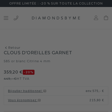
OFFRE LIMITÉE : -20 % SUR TOUTE LA COLLECTION
Retour
CLOUS D'OREILLES GARNET
585 or blanc
Citrine 4 mm
/
359,20 €
-20
%
449,- €
HT TVA
Bijoutier traditionnel
:
env.
575,- €
Vous économisez
:
215,80 €