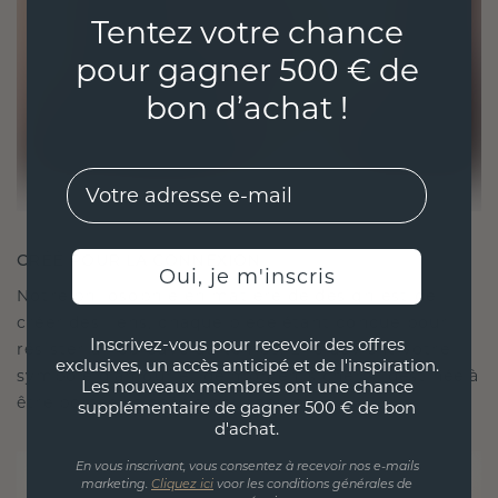
Tentez votre chance
pour gagner 500 € de
bon d’achat !
EMail
CRÉÉ POUR LA CONNEXION
Oui, je m'inscris
Notre philosophie en matière de design est de
créer des liens, chaque pièce étant conçue pour
Inscrivez-vous pour recevoir des offres
résister à l'épreuve du temps. Elle devient votre
exclusives, un accès anticipé et de l'inspiration.
symbole d'amour et de moments chéris, destinée à
Les nouveaux membres ont une chance
être portée et chérie pour toujours.
supplémentaire de gagner 500 € de bon
d'achat.
En vous inscrivant, vous consentez à recevoir nos e-mails
marketing.
Cliquez ici
voor les conditions générales de