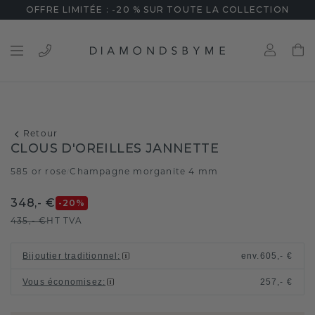
OFFRE LIMITÉE : -20 % SUR TOUTE LA COLLECTION
Retour
CLOUS D'OREILLES JANNETTE
585 or rose
Champagne morganite 4 mm
/
348,- €
-20
%
435,- €
HT TVA
Bijoutier traditionnel
:
env.
605,- €
Vous économisez
:
257,- €