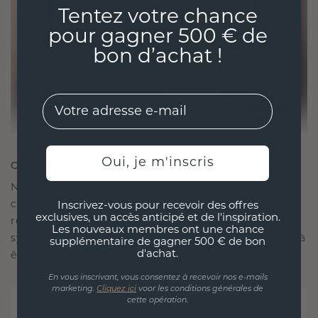
Tentez votre chance
pour gagner 500 € de
bon d’achat !
EMail
Oui, je m'inscris
CRÉÉ POUR LA CONNEXION
Notre philosophie en matière de design est de
créer des liens, chaque pièce étant conçue pour
Inscrivez-vous pour recevoir des offres
exclusives, un accès anticipé et de l'inspiration.
résister à l'épreuve du temps. Elle devient votre
Les nouveaux membres ont une chance
symbole d'amour et de moments chéris, destinée à
supplémentaire de gagner 500 € de bon
d'achat.
être portée et chérie pour toujours.
En vous inscrivant, vous consentez à recevoir nos e-mails
marketing.
Cliquez ici
voor les conditions générales de
cette opération.