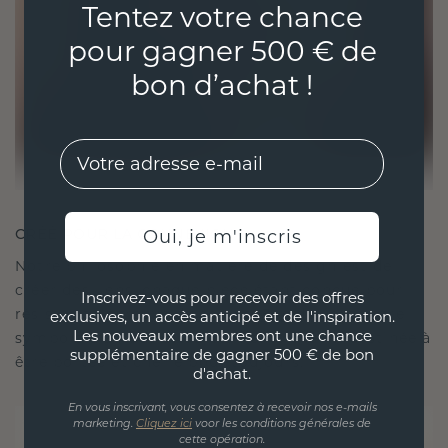
Tentez votre chance
pour gagner 500 € de
bon d’achat !
EMail
CRÉÉ POUR LA CONNEXION
Oui, je m'inscris
Notre philosophie en matière de design est de
créer des liens, chaque pièce étant conçue pour
Inscrivez-vous pour recevoir des offres
résister à l'épreuve du temps. Elle devient votre
exclusives, un accès anticipé et de l'inspiration.
Les nouveaux membres ont une chance
symbole d'amour et de moments chéris, destinée à
supplémentaire de gagner 500 € de bon
être portée et chérie pour toujours.
d'achat.
En vous inscrivant, vous consentez à recevoir nos e-mails
marketing.
Cliquez ici
voor les conditions générales de
cette opération.