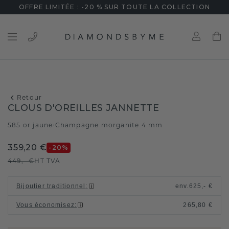
OFFRE LIMITÉE : -20 % SUR TOUTE LA COLLECTION
Retour
CLOUS D'OREILLES JANNETTE
585 or jaune
Champagne morganite 4 mm
/
359,20 €
-20
%
449,- €
HT TVA
Bijoutier traditionnel
:
env.
625,- €
Vous économisez
:
265,80 €