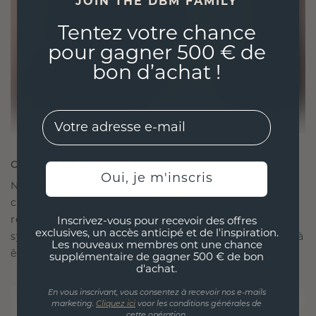
JOIN THE DBM FAMILY
Tentez votre chance
pour gagner 500 € de
bon d’achat !
EMail
CRÉÉ POUR LA CONNEXION
Oui, je m'inscris
Notre philosophie en matière de design est de
créer des liens, chaque pièce étant conçue pour
résister à l'épreuve du temps. Elle devient votre
Inscrivez-vous pour recevoir des offres
exclusives, un accès anticipé et de l'inspiration.
symbole d'amour et de moments chéris, destinée à
Les nouveaux membres ont une chance
être portée et chérie pour toujours.
supplémentaire de gagner 500 € de bon
d'achat.
En vous inscrivant, vous consentez à recevoir nos e-mails
marketing.
Cliquez ici
voor les conditions générales de
cette opération.