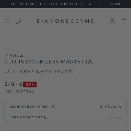
OFFRE LIMITÉE : -20 % SUR TOUTE LA COLLECTION
Retour
CLOUS D'OREILLES MARYETTA
585 or jaune
Aigue-marine 2 mm
/
348,- €
-20
%
435,- €
HT TVA
Bijoutier traditionnel
:
env.
635,- €
Vous économisez
:
287,- €