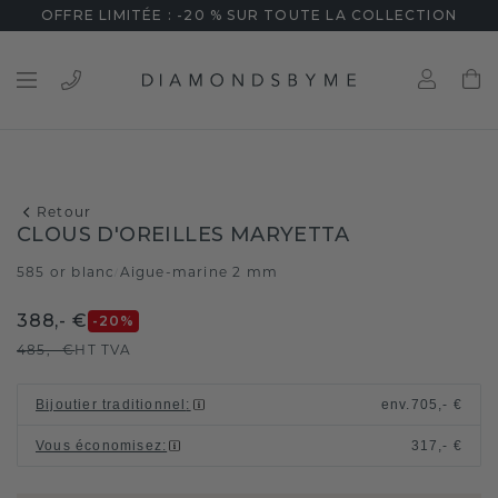
OFFRE LIMITÉE : -20 % SUR TOUTE LA COLLECTION
Retour
CLOUS D'OREILLES MARYETTA
585 or blanc
Aigue-marine 2 mm
/
388,- €
-20
%
485,- €
HT TVA
Bijoutier traditionnel
:
env.
705,- €
Vous économisez
:
317,- €