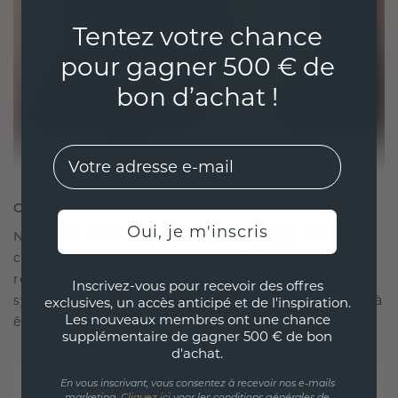
Tentez votre chance
pour gagner 500 € de
bon d’achat !
EMail
CRÉÉ POUR LA CONNEXION
Oui, je m'inscris
Notre philosophie en matière de design est de
créer des liens, chaque pièce étant conçue pour
résister à l'épreuve du temps. Elle devient votre
Inscrivez-vous pour recevoir des offres
symbole d'amour et de moments chéris, destinée à
exclusives, un accès anticipé et de l'inspiration.
Les nouveaux membres ont une chance
être portée et chérie pour toujours.
supplémentaire de gagner 500 € de bon
d'achat.
En vous inscrivant, vous consentez à recevoir nos e-mails