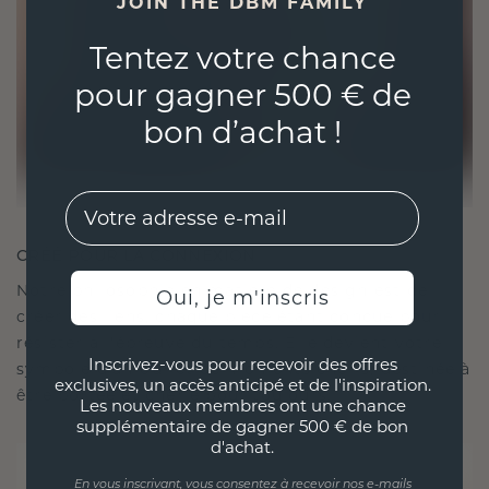
JOIN THE DBM FAMILY
Tentez votre chance
pour gagner 500 € de
bon d’achat !
EMail
CRÉÉ POUR LA CONNEXION
Notre philosophie en matière de design est de
Oui, je m'inscris
créer des liens, chaque pièce étant conçue pour
résister à l'épreuve du temps. Elle devient votre
Inscrivez-vous pour recevoir des offres
symbole d'amour et de moments chéris, destinée à
exclusives, un accès anticipé et de l'inspiration.
être portée et chérie pour toujours.
Les nouveaux membres ont une chance
supplémentaire de gagner 500 € de bon
d'achat.
En vous inscrivant, vous consentez à recevoir nos e-mails