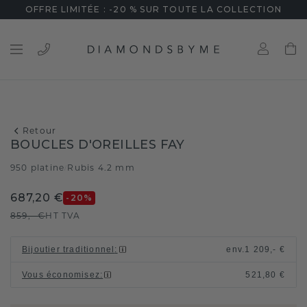
OFFRE LIMITÉE : -20 % SUR TOUTE LA COLLECTION
Retour
BOUCLES D'OREILLES FAY
950 platine
Rubis 4.2 mm
/
687,20 €
-20
%
859,- €
HT TVA
Bijoutier traditionnel
:
env.
1 209,- €
Vous économisez
:
521,80 €