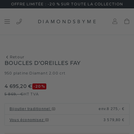
OFFRE LIMITÉE : -20 % SUR TOUTE LA COLLECTION
Retour
BOUCLES D'OREILLES FAY
950 platine
Diamant 2.00 crt
/
4 695,20 €
-20
%
5 869,- €
HT TVA
Bijoutier traditionnel
:
env.
8 275,- €
Vous économisez
:
3 579,80 €