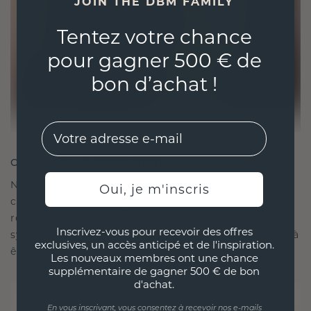
JOIN THE DBM FAMILY
Tentez votre chance
pour gagner 500 € de
bon d’achat !
EMail
CRÉÉ POUR LA CONNEXION
Notre philosophie en matière de design est de
Oui, je m'inscris
créer des liens, chaque pièce étant conçue pour
résister à l'épreuve du temps. Elle devient votre
Inscrivez-vous pour recevoir des offres
symbole d'amour et de moments chéris, destinée à
exclusives, un accès anticipé et de l'inspiration.
être portée et chérie pour toujours.
Les nouveaux membres ont une chance
supplémentaire de gagner 500 € de bon
d'achat.
En vous inscrivant, vous consentez à recevoir nos e-mails