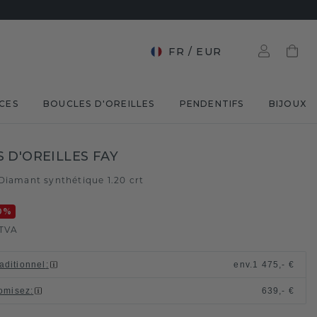
FR
/
EUR
CES
BOUCLES D'OREILLES
PENDENTIFS
BIJOUX
 D'OREILLES FAY
Diamant synthétique 1.20 crt
0
%
TVA
raditionnel
:
env.
1 475,- €
omisez
:
639,- €