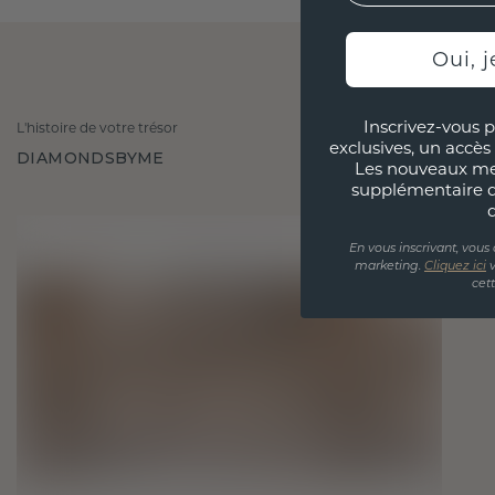
Oui, j
Inscrivez-vous p
L'histoire de votre trésor
exclusives, un accès 
DIAMONDSBYME
Les nouveaux m
supplémentaire 
En vous inscrivant, vous
marketing.
Cliquez ici
v
cet