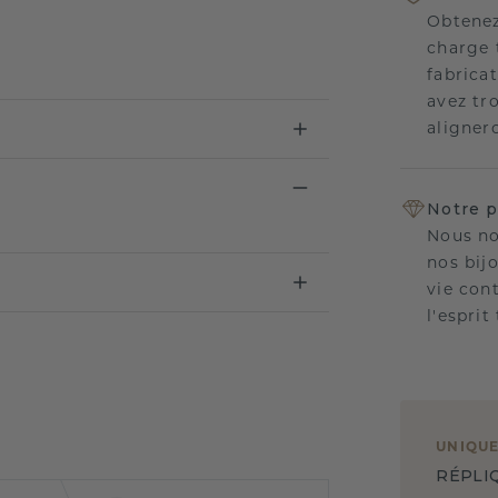
Obtenez
charge 
fabricat
avez tr
aligner
Notre p
Nous no
nos bij
vie con
l'esprit
UNIQU
RÉPLI