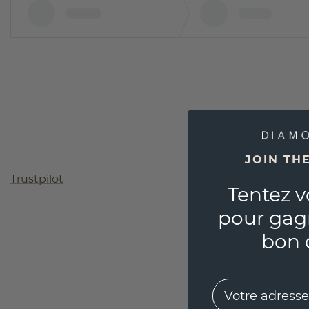
JOIN TH
Trustpilot
Tentez v
pour gag
bon 
EMail