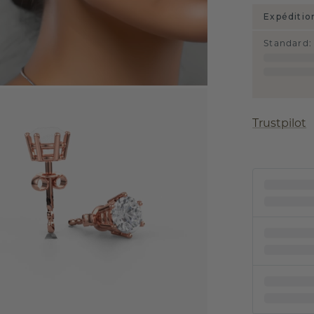
Expéditio
Standard
:
Trustpilot