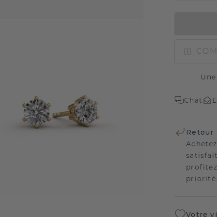
COM
Une
Chat
E
Retour 
Achetez
satisfai
profitez
priorité
Votre v