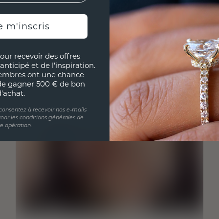
e m'inscris
our recevoir des offres
anticipé et de l'inspiration.
embres ont une chance
de gagner 500 € de bon
d'achat.
 consentez à recevoir nos e-mails
oor les conditions générales de
te opération.