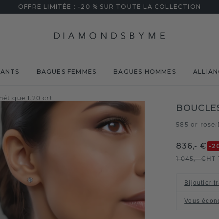
OFFRE LIMITÉE : -20 % SUR TOUTE LA COLLECTION
MANTS
BAGUES FEMMES
BAGUES HOMMES
ALLIAN
hétique 1.20 crt
BOUCLES
585 or rose
/
836,- €
-2
1 045,- €
HT 
Bijoutier t
Vous écon