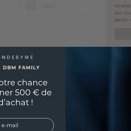
Souhai
sur vou
partir 
E DBM FAMILY
otre chance
ner 500 € de
d’achat !