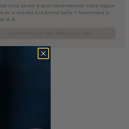
tez-vous savoir à quoi ressemblerait cette bague
s et si elle est à la bonne taille ? Maintenant à
de 15 €.
COMMANDEZ UNE RÉPLIQUE 3D