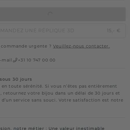
AJOUTER AU PANIER
MANDEZ UNE RÉPLIQUE 3D
15,- €
 commande urgente ?
Veuillez-nous contacter.
-mail
+31 10 747 00 00
sous 30 jours
 en toute sérénité. Si vous n’êtes pas entièrement
t, retournez votre bijou dans un délai de 30 jours et
 d’un service sans souci. Votre satisfaction est notre
.
ision, notre métier : Une valeur inestimable