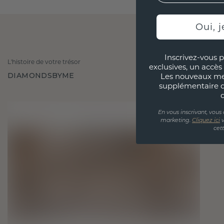
Oui, j
Inscrivez-vous p
L'histoire de votre trésor
exclusives, un accès 
DIAMONDSBYME
Les nouveaux m
supplémentaire 
En vous inscrivant, vous
marketing.
Cliquez ici
v
cet