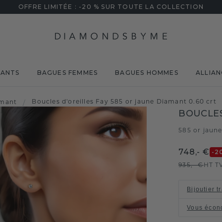
OFFRE LIMITÉE : -20 % SUR TOUTE LA COLLECTION
MANTS
BAGUES FEMMES
BAGUES HOMMES
ALLIAN
Boucles d'oreilles Fay 585 or jaune Diamant 0.60 crt
amant
/
BOUCLES
585 or jaun
748,- €
-2
935,- €
HT T
Bijoutier t
Vous écon