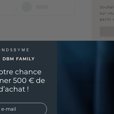
Souhai
sur vou
partir 
E DBM FAMILY
otre chance
ner 500 € de
d’achat !