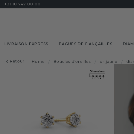
+31 10 747 00 00
LIVRAISON EXPRESS
BAGUES DE FIANÇAILLES
DIA
Retour
Home
/
Boucles d'oreilles
/
or jaune
/
di