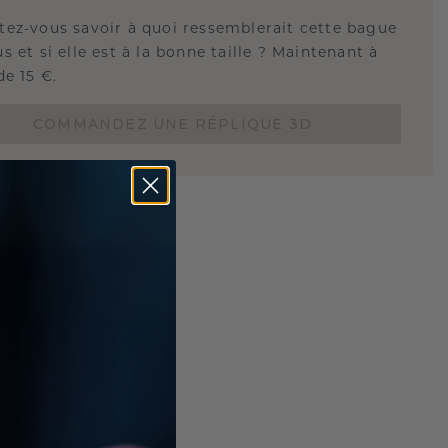
tez-vous savoir à quoi ressemblerait cette bague
s et si elle est à la bonne taille ? Maintenant à
de 15 €.
COMMANDEZ UNE RÉPLIQUE 3D