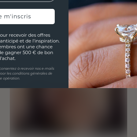
e m'inscris
our recevoir des offres
anticipé et de l'inspiration.
embres ont une chance
de gagner 500 € de bon
d'achat.
 consentez à recevoir nos e-mails
oor les conditions générales de
te opération.