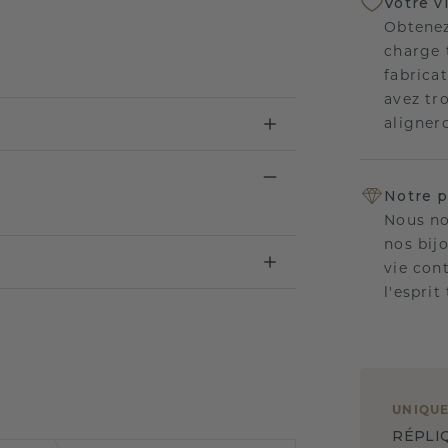
Votre v
Obtenez
charge 
fabricat
avez tr
aligner
Notre p
Nous no
nos bij
vie con
l'esprit
UNIQU
RÉPLI