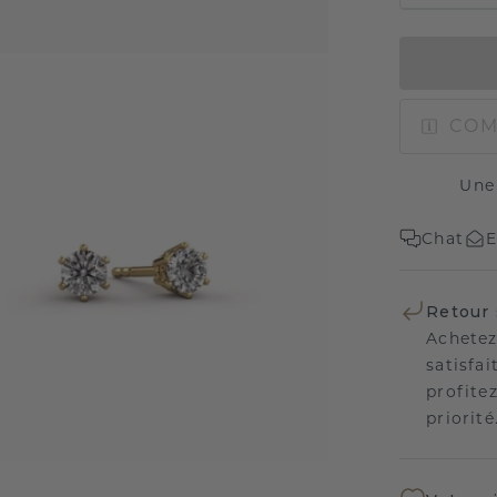
COM
Une
Chat
E
Retour 
Achetez
satisfai
profitez
priorité