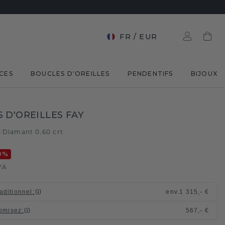
FR
/
EUR
CES
BOUCLES D'OREILLES
PENDENTIFS
BIJOUX
 D'OREILLES FAY
e
Diamant 0.60 crt
/
0
%
VA
raditionnel
:
env.
1 315,- €
omisez
:
567,- €