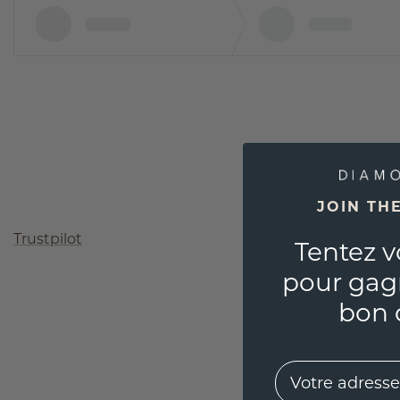
JOIN TH
Trustpilot
Tentez v
pour gag
bon 
EMail