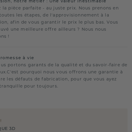
ision, notre métier : Une valeur inestimable
 la pièce parfaite - au juste prix. Nous prenons en
toutes les étapes, de l'approvisionnement à la
ion, afin de vous garantir le prix le plus bas. Vous
ouvé une meilleure offre ailleurs ? Nous nous
ons !
romesse à vie
us portons garants de la qualité et du savoir-faire de
oux.C'est pourquoi nous vous offrons une garantie à
tre les défauts de fabrication, pour que vous ayez
 tranquille pour toujours.
E
!
QUE 3D