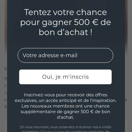
Tentez votre chance
pour gagner 500 € de
bon d’achat !
EMail
CRÉÉ POUR LA CONNEXION
Oui, je m'inscris
Notre philosophie en matière de design est de
créer des liens, chaque pièce étant conçue pour
résister à l'épreuve du temps. Elle devient votre
Inscrivez-vous pour recevoir des offres
symbole d'amour et de moments chéris, destinée à
exclusives, un accès anticipé et de l'inspiration.
Les nouveaux membres ont une chance
être portée et chérie pour toujours.
supplémentaire de gagner 500 € de bon
d'achat.
En vous inscrivant, vous consentez à recevoir nos e-mails