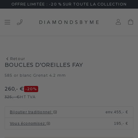
OFFRE LIMITÉE : -20 % SUR TOUTE LA COLLECTION
Retour
BOUCLES D'OREILLES FAY
585 or blanc
Grenat 4.2 mm
/
260,- €
-20
%
325,- €
HT TVA
Bijoutier traditionnel
:
env.
455,- €
Vous économisez
:
195,- €