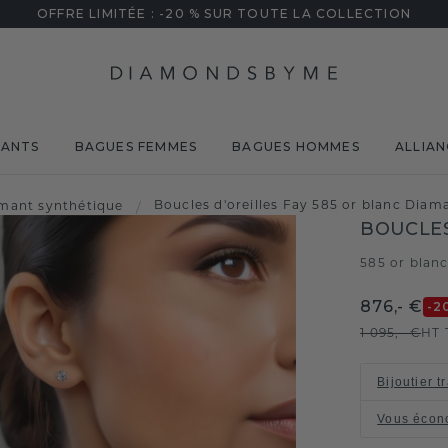
OFFRE LIMITÉE : -20 % SUR TOUTE LA COLLECTION
MANTS
BAGUES FEMMES
BAGUES HOMMES
ALLIAN
Boucles d'oreilles Fay 585 or blanc Diama
mant synthétique
/
BOUCLES
585 or blan
876,- €
-2
1 095,- €
HT 
Bijoutier t
Vous écon