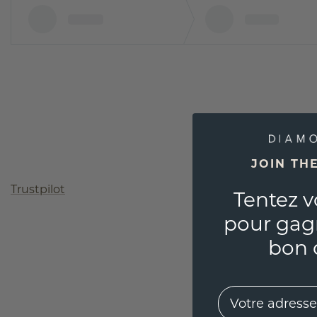
JOIN TH
Trustpilot
Tentez v
pour gag
bon 
EMail