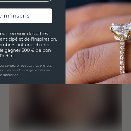
e m'inscris
our recevoir des offres
anticipé et de l'inspiration.
embres ont une chance
de gagner 500 € de bon
d'achat.
 consentez à recevoir nos e-mails
oor les conditions générales de
te opération.