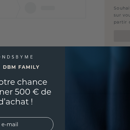
Souhai
sur vou
partir 
E DBM FAMILY
otre chance
ner 500 € de
d’achat !