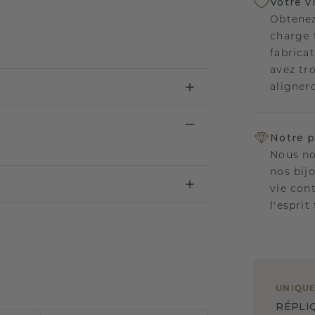
Votre v
Obtenez
charge 
fabricat
avez tr
aligner
Notre p
Nous no
nos bij
vie con
l'esprit
UNIQU
RÉPLI