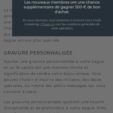
vos préférences personnelles.
Les nouveaux membres ont une chance
supplémentaire de gagner 500 € de bon
La sélection des pierres précieuses permet de
d'achat.
personnaliser encore plus votre bague, ajoutant
En vous inscrivant, vous consentez à recevoir nos e-mails
une touche de couleur et de brillance unique.
marketing.
Cliquez ici
voor les conditions générales de
Chaque pierre raconte une histoire, et choisir celle
cette opération.
qui résonne le plus avec vous peut rendre votre
bague encore plus spéciale.
GRAVURE PERSONNALISÉE
Ajouter une gravure personnalisée à votre bague
en or 18 carats est une manière intime et
significative de rendre votre bijou unique. Vous
pouvez choisir d’inscrire des initiales, des dates
spéciales, ou même des petits messages qui vous
tiennent à cœur.
Les gravures personnalisées ajoutent une touche
d’originalité et de profondeur à votre bague. Elles