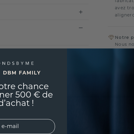
fabricat
avez tr
aligner
Notre p
Nous no
nos bij
vie con
l'esprit
E DBM FAMILY
otre chance
ner 500 € de
d’achat !
UNIQU
RÉPLI
Souhai
sur vou