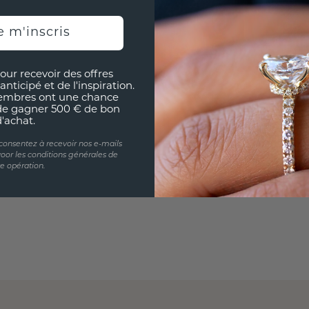
partir 
e m'inscris
our recevoir des offres
anticipé et de l'inspiration.
embres ont une chance
de gagner 500 € de bon
d'achat.
 consentez à recevoir nos e-mails
oor les conditions générales de
te opération.