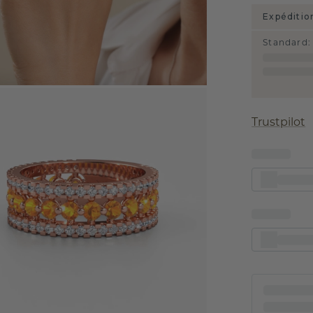
Expéditio
Standard
:
Trustpilot