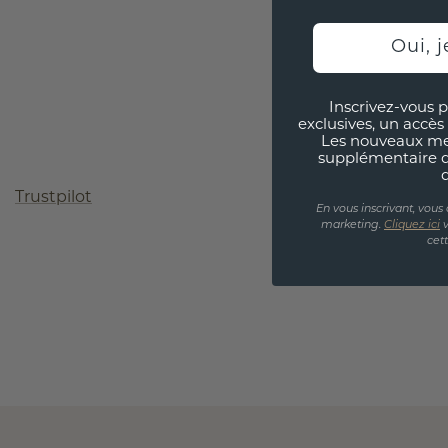
Oui, j
Inscrivez-vous p
exclusives, un accès 
Les nouveaux m
supplémentaire 
Trustpilot
En vous inscrivant, vous
marketing.
Cliquez ici
v
cet