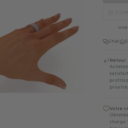
COM
Une
Chat
E
Retour 
Achetez
satisfai
profitez
priorité
Votre v
Obtenez
charge 