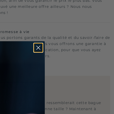
ion, afin de vous garantir le prix le plus bas. Vous
ouvé une meilleure offre ailleurs ? Nous nous
ons !
romesse à vie
us portons garants de la qualité et du savoir-faire de
oux.C'est pourquoi nous vous offrons une garantie à
tre les défauts de fabrication, pour que vous ayez
 tranquille pour toujours.
E
!
QUE 3D
tez-vous savoir à quoi ressemblerait cette bague
s et si elle est à la bonne taille ? Maintenant à