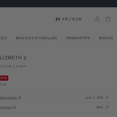
FR
/
EUR
CES
BOUCLES D'OREILLES
PENDENTIFS
BIJOUX
LIZBETH 2
Citrine 2.4 mm
20
%
TVA
raditionnel
:
env.
2 439,- €
omisez
:
963,- €