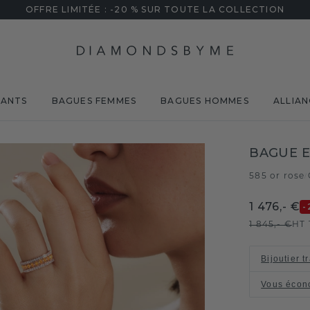
OFFRE LIMITÉE : -20 % SUR TOUTE LA COLLECTION
MANTS
BAGUES FEMMES
BAGUES HOMMES
ALLIAN
BAGUE E
585 or rose
/
1 476,- €
-
1 845,- €
HT 
Bijoutier t
Vous écon