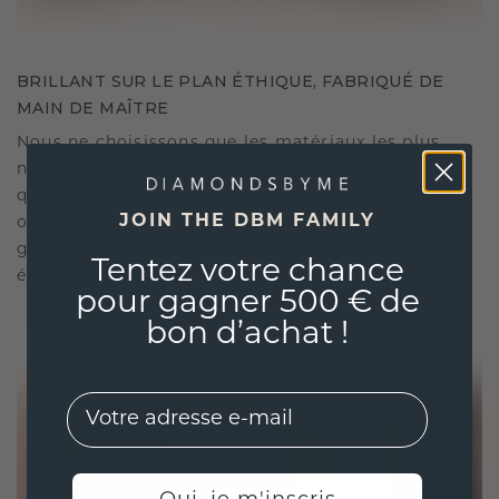
BRILLANT SUR LE PLAN ÉTHIQUE, FABRIQUÉ DE
MAIN DE MAÎTRE
Nous ne choisissons que les matériaux les plus
nobles et respectueux de l'environnement, ainsi
que des diamants synthétiques. Nos experts en
JOIN THE DBM FAMILY
orfèvrerie allient durabilité et savoir-faire inégalé,
garantissant ainsi que vos bijoux sont aussi
Tentez votre chance
éthiques qu'exquis.
pour gagner 500 € de
bon d’achat !
EMail