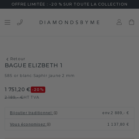
OFFRE LIMITÉE : -20 % SUR TOUTE LA COLLECTION
Retour
BAGUE ELIZBETH 1
585 or blanc
Saphir jaune 2 mm
/
1 751,20 €
-20
%
2 189,- €
HT TVA
Bijoutier traditionnel
:
env.
2 889,- €
Vous économisez
:
1 137,80 €