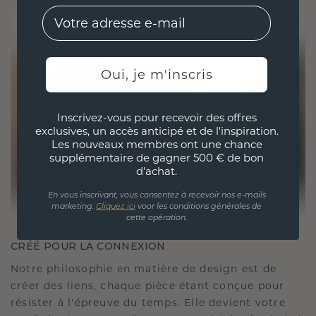
EMail
Oui, je m'inscris
Inscrivez-vous pour recevoir des offres
exclusives, un accès anticipé et de l'inspiration.
Les nouveaux membres ont une chance
supplémentaire de gagner 500 € de bon
d'achat.
En vous inscrivant, vous consentez à recevoir nos e-mails
marketing.
Cliquez ici
voor les conditions générales de
cette opération.
CRÉÉ POUR LA CONNEXION
Notre philosophie en matière de design est de
créer des liens, chaque pièce étant conçue pour
résister à l'épreuve du temps. Elle devient votre