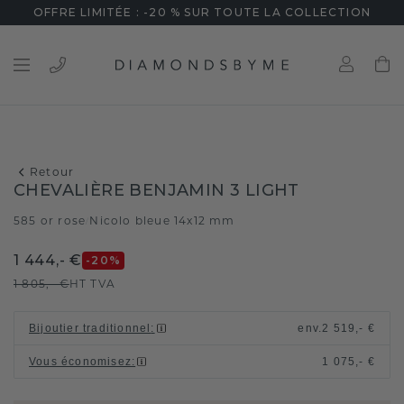
OFFRE LIMITÉE : -20 % SUR TOUTE LA COLLECTION
Retour
CHEVALIÈRE BENJAMIN 3 LIGHT
585 or rose
Nicolo bleue 14x12 mm
/
1 444,- €
-20
%
1 805,- €
HT TVA
Bijoutier traditionnel
:
env.
2 519,- €
Vous économisez
:
1 075,- €