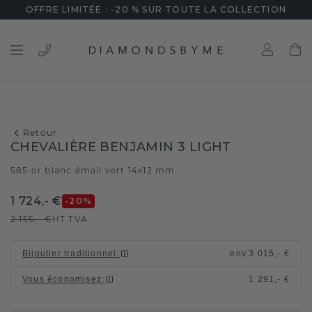
OFFRE LIMITÉE : -20 % SUR TOUTE LA COLLECTION
Retour
CHEVALIÈRE BENJAMIN 3 LIGHT
585 or blanc
émail vert 14x12 mm
/
1 724,- €
-20
%
2 155,- €
HT TVA
Bijoutier traditionnel
:
env.
3 015,- €
Vous économisez
:
1 291,- €