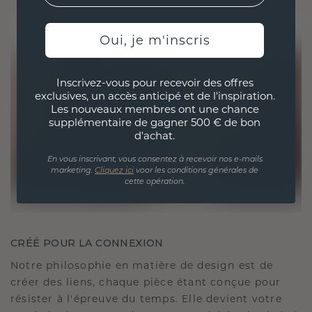
Oui, je m'inscris
Inscrivez-vous pour recevoir des offres
exclusives, un accès anticipé et de l'inspiration.
Les nouveaux membres ont une chance
supplémentaire de gagner 500 € de bon
d'achat.
En vous inscrivant, vous consentez à recevoir nos e-mails
marketing.
Cliquez ici
voor les conditions générales de
cette opération.
CRÉÉ POUR LA CONNEXION
Notre philosophie en matière de design est de
créer des liens, chaque pièce étant conçue pour
résister à l'épreuve du temps. Elle devient votre