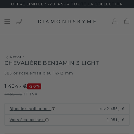
OFFRE LIMITÉE : -20 % SUR TOUTE LA COLLECTION
Retour
CHEVALIÈRE BENJAMIN 3 LIGHT
585 or rose
émail bleu 14x12 mm
/
1 404,- €
-20
%
1 755,- €
HT TVA
Bijoutier traditionnel
:
env.
2 455,- €
Vous économisez
:
1 051,- €