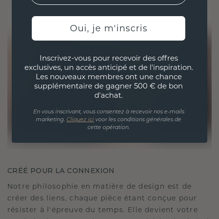
Oui, je m'inscris
Inscrivez-vous pour recevoir des offres
exclusives, un accès anticipé et de l'inspiration.
Les nouveaux membres ont une chance
supplémentaire de gagner 500 € de bon
d'achat.
En vous inscrivant, vous consentez à recevoir nos e-mails
marketing.
Cliquez ici
voor les conditions générales de
cette opération.
CRÉÉ POUR LA CONNEXION
Notre philosophie en matière de design est de
créer des liens, chaque pièce étant conçue pour
résister à l'épreuve du temps. Elle devient votre