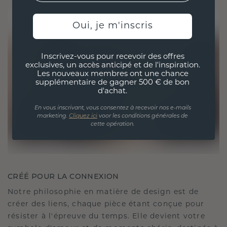
Oui, je m'inscris
Inscrivez-vous pour recevoir des offres
exclusives, un accès anticipé et de l'inspiration.
Les nouveaux membres ont une chance
supplémentaire de gagner 500 € de bon
d'achat.
En vous inscrivant, vous consentez à recevoir nos e-mails
marketing.
Cliquez ici
voor les conditions générales de
cette opération.
CRÉÉ POUR LA CONNEXION
Notre philosophie en matière de design est de
créer des liens, chaque pièce étant conçue pour
résister à l'épreuve du temps. Elle devient votre