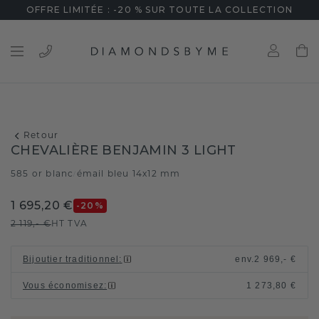
OFFRE LIMITÉE : -20 % SUR TOUTE LA COLLECTION
Retour
CHEVALIÈRE BENJAMIN 3 LIGHT
585 or blanc
émail bleu 14x12 mm
/
1 695,20 €
-20
%
2 119,- €
HT TVA
Bijoutier traditionnel
:
env.
2 969,- €
Vous économisez
:
1 273,80 €