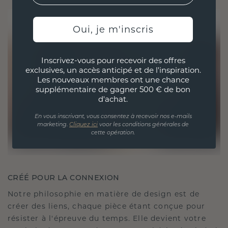
Oui, je m'inscris
Inscrivez-vous pour recevoir des offres
exclusives, un accès anticipé et de l'inspiration.
Les nouveaux membres ont une chance
supplémentaire de gagner 500 € de bon
d'achat.
En vous inscrivant, vous consentez à recevoir nos e-mails
marketing.
Cliquez ici
voor les conditions générales de
cette opération.
CRÉÉ POUR LA CONNEXION
Notre philosophie en matière de design est de
créer des liens, chaque pièce étant conçue pour
résister à l'épreuve du temps. Elle devient votre