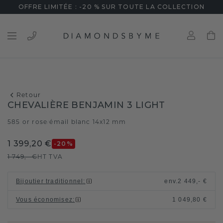
OFFRE LIMITÉE : -20 % SUR TOUTE LA COLLECTION
Retour
CHEVALIÈRE BENJAMIN 3 LIGHT
585 or rose
émail blanc 14x12 mm
/
1 399,20 €
-20
%
1 749,- €
HT TVA
Bijoutier traditionnel
:
env.
2 449,- €
Vous économisez
:
1 049,80 €