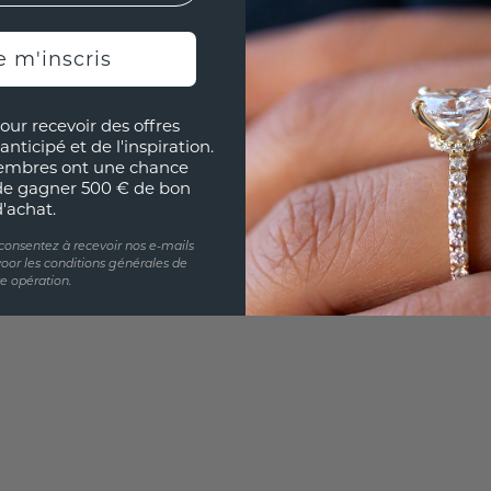
e m'inscris
UNIQU
RÉPLI
our recevoir des offres
Souhai
anticipé et de l'inspiration.
sur vou
embres ont une chance
partir 
de gagner 500 € de bon
d'achat.
 consentez à recevoir nos e-mails
oor les conditions générales de
te opération.