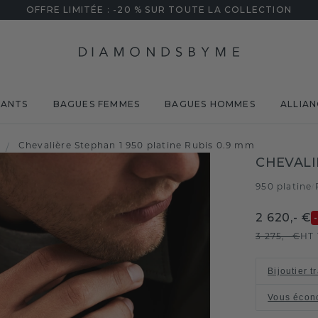
OFFRE LIMITÉE : -20 % SUR TOUTE LA COLLECTION
MANTS
BAGUES FEMMES
BAGUES HOMMES
ALLIAN
Chevalière Stephan 1 950 platine Rubis 0.9 mm
/
CHEVALI
950 platine
/
2 620,- €
3 275,- €
HT
Bijoutier t
Vous écon