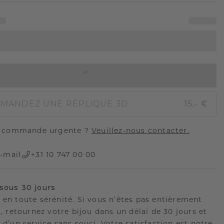
AJOUTER AU PANIER
MANDEZ UNE RÉPLIQUE 3D
15,- €
 commande urgente ?
Veuillez-nous contacter.
-mail
+31 10 747 00 00
sous 30 jours
 en toute sérénité. Si vous n’êtes pas entièrement
t, retournez votre bijou dans un délai de 30 jours et
 d’un service sans souci. Votre satisfaction est notre