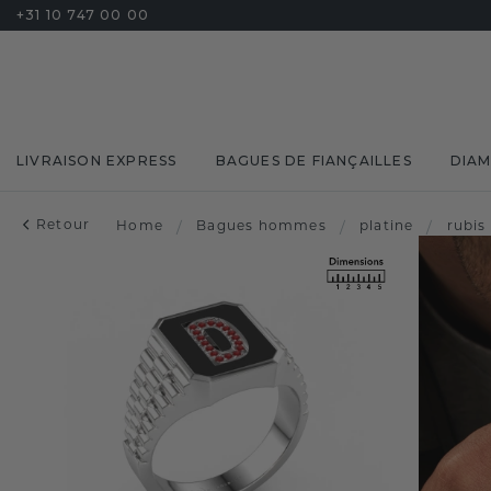
+31 10 747 00 00
LIVRAISON EXPRESS
BAGUES DE FIANÇAILLES
DIA
Retour
Home
/
Bagues hommes
/
platine
/
rubis