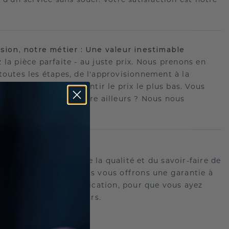
.
ision, notre métier : Une valeur inestimable
 la pièce parfaite - au juste prix. Nous prenons en
toutes les étapes, de l'approvisionnement à la
ion, afin de vous garantir le prix le plus bas. Vous
ouvé une meilleure offre ailleurs ? Nous nous
ons !
romesse à vie
us portons garants de la qualité et du savoir-faire de
oux.C'est pourquoi nous vous offrons une garantie à
tre les défauts de fabrication, pour que vous ayez
 tranquille pour toujours.