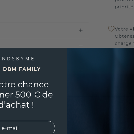
priorité
Votre v
Obtenez
charge 
fabricat
avez tr
aligner
E DBM FAMILY
otre chance
Notre p
ner 500 € de
Nous no
nos bij
d’achat !
vie con
l'esprit