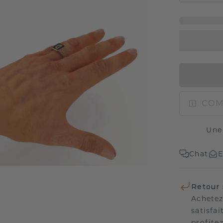
COM
Une
Chat
E
Retour 
Achetez
satisfai
profitez