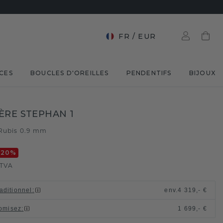
FR
/
EUR
CES
BOUCLES D'OREILLES
PENDENTIFS
BIJOUX
ÈRE STEPHAN 1
Rubis 0.9 mm
-20
%
 TVA
raditionnel
:
env.
4 319,- €
omisez
:
1 699,- €