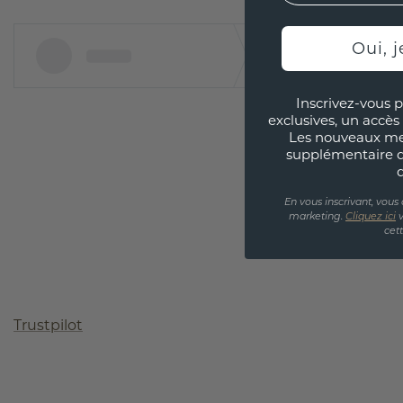
Oui, j
Inscrivez-vous p
exclusives, un accès 
Les nouveaux m
supplémentaire 
En vous inscrivant, vous
marketing.
Cliquez ici
v
cet
Trustpilot