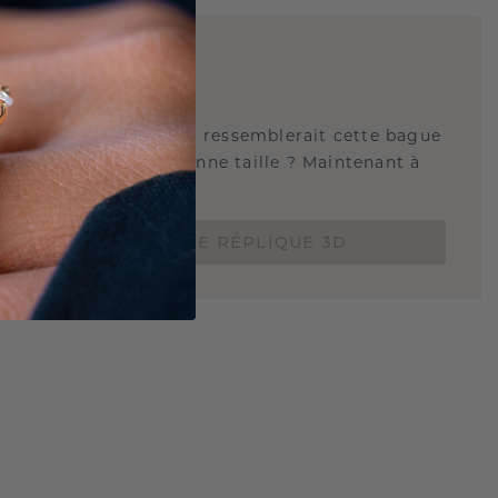
E
!
QUE 3D
tez-vous savoir à quoi ressemblerait cette bague
s et si elle est à la bonne taille ? Maintenant à
de 15 €.
COMMANDEZ UNE RÉPLIQUE 3D