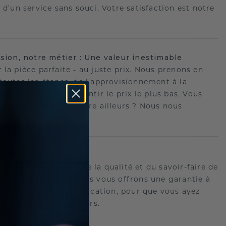
 d’un service sans souci. Votre satisfaction est notre
.
ision, notre métier : Une valeur inestimable
 la pièce parfaite - au juste prix. Nous prenons en
toutes les étapes, de l'approvisionnement à la
ion, afin de vous garantir le prix le plus bas. Vous
ouvé une meilleure offre ailleurs ? Nous nous
ons !
romesse à vie
us portons garants de la qualité et du savoir-faire de
oux.C'est pourquoi nous vous offrons une garantie à
tre les défauts de fabrication, pour que vous ayez
 tranquille pour toujours.