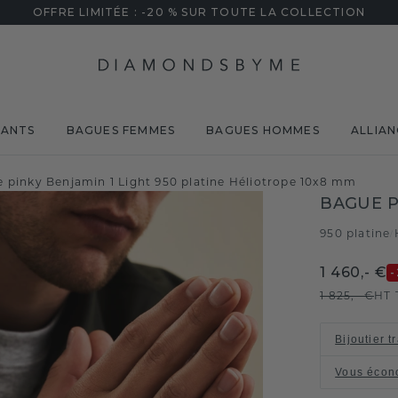
OFFRE LIMITÉE : -20 % SUR TOUTE LA COLLECTION
MANTS
BAGUES FEMMES
BAGUES HOMMES
ALLIAN
 pinky Benjamin 1 Light 950 platine Héliotrope 10x8 mm
BAGUE P
950 platine
/
1 460,- €
-
1 825,- €
HT 
Bijoutier t
Vous écon