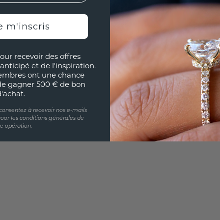
e m'inscris
UNIQU
RÉPLI
our recevoir des offres
anticipé et de l'inspiration.
Souhai
embres ont une chance
sur vou
de gagner 500 € de bon
partir 
d'achat.
 consentez à recevoir nos e-mails
oor les conditions générales de
te opération.