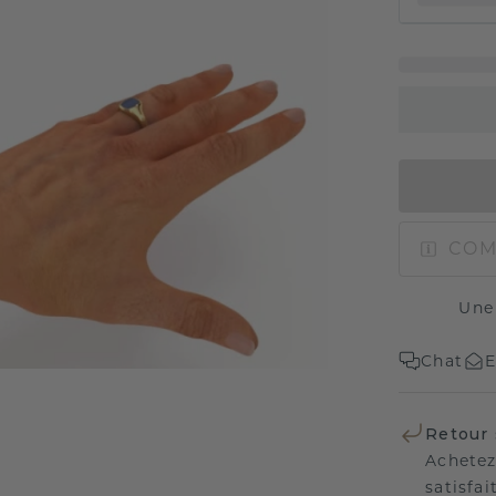
COM
Une
Chat
E
Retour 
Achetez
satisfai