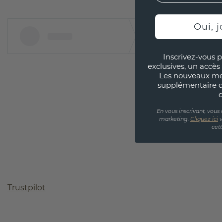
Oui, j
Inscrivez-vous p
exclusives, un accès 
Les nouveaux m
supplémentaire 
En vous inscrivant, vous
marketing.
Cliquez ici
v
cet
Trustpilot