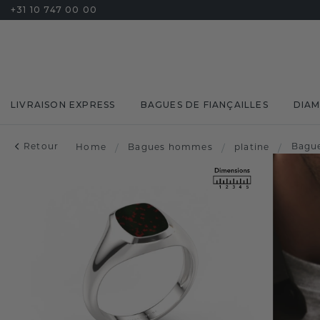
+31 10 747 00 00
LIVRAISON EXPRESS
BAGUES DE FIANÇAILLES
DIA
Retour
Bague
Home
/
Bagues hommes
/
platine
/