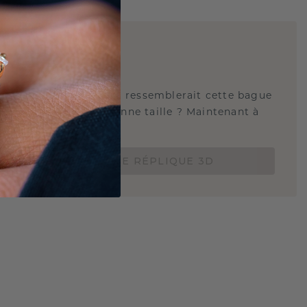
E
!
QUE 3D
tez-vous savoir à quoi ressemblerait cette bague
s et si elle est à la bonne taille ? Maintenant à
de 15 €.
COMMANDEZ UNE RÉPLIQUE 3D