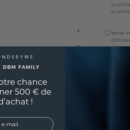
profitez
priorité
Votre v
Obtenez
charge 
fabricat
avez tr
E DBM FAMILY
aligner
otre chance
Notre p
ner 500 € de
Nous no
d’achat !
nos bij
vie con
l'esprit