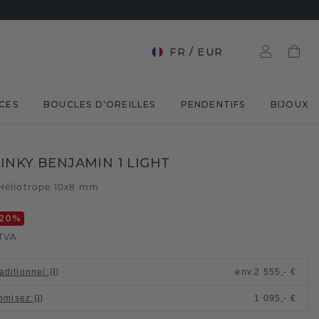
FR
/
EUR
CES
BOUCLES D'OREILLES
PENDENTIFS
BIJOUX
INKY BENJAMIN 1 LIGHT
Héliotrope 10x8 mm
20
%
TVA
raditionnel
:
env.
2 555,- €
omisez
:
1 095,- €