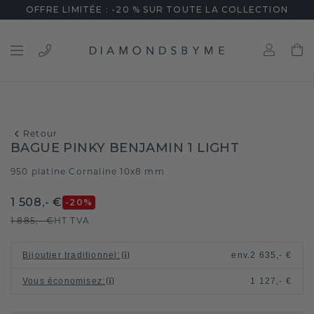
OFFRE LIMITÉE : -20 % SUR TOUTE LA COLLECTION
Retour
BAGUE PINKY BENJAMIN 1 LIGHT
950 platine
Cornaline 10x8 mm
/
1 508,- €
-20
%
1 885,- €
HT TVA
Bijoutier traditionnel
:
env.
2 635,- €
Vous économisez
:
1 127,- €