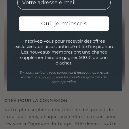
Oui, je m'inscris
Inscrivez-vous pour recevoir des offres
exclusives, un accès anticipé et de l'inspiration.
Les nouveaux membres ont une chance
supplémentaire de gagner 500 € de bon
d'achat.
En vous inscrivant, vous consentez à recevoir nos e-mails
marketing.
Cliquez ici
voor les conditions générales de
cette opération.
CRÉÉ POUR LA CONNEXION
Notre philosophie en matière de design est de
créer des liens, chaque pièce étant conçue pour
résister à l'épreuve du temps. Elle devient votre