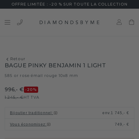
OFFRE LIMITÉE : -20 % SUR TOUTE LA COLLECTION
Retour
BAGUE PINKY BENJAMIN 1 LIGHT
585 or rose
émail rouge 10x8 mm
/
996,- €
-20
%
1 245,- €
HT TVA
Bijoutier traditionnel
:
env.
1 745,- €
Vous économisez
:
749,- €