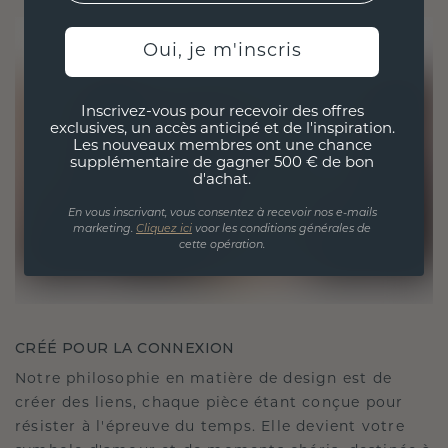
Oui, je m'inscris
Inscrivez-vous pour recevoir des offres
exclusives, un accès anticipé et de l'inspiration.
Les nouveaux membres ont une chance
supplémentaire de gagner 500 € de bon
d'achat.
En vous inscrivant, vous consentez à recevoir nos e-mails
marketing.
Cliquez ici
voor les conditions générales de
cette opération.
CRÉÉ POUR LA CONNEXION
Notre philosophie en matière de design est de
créer des liens, chaque pièce étant conçue pour
résister à l'épreuve du temps. Elle devient votre